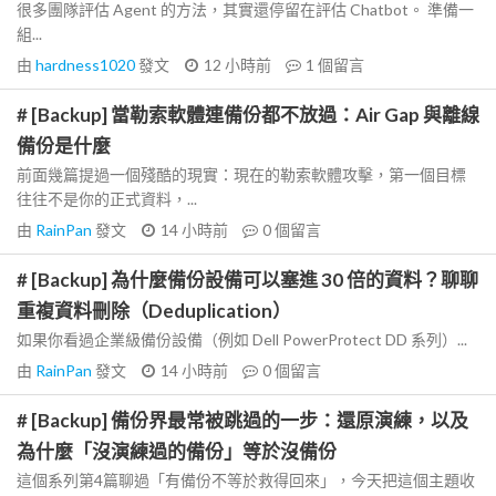
很多團隊評估 Agent 的方法，其實還停留在評估 Chatbot。 準備一
組...
由
hardness1020
發文
12 小時前
1
個留言
# [Backup] 當勒索軟體連備份都不放過：Air Gap 與離線
備份是什麼
前面幾篇提過一個殘酷的現實：現在的勒索軟體攻擊，第一個目標
往往不是你的正式資料，...
由
RainPan
發文
14 小時前
0
個留言
# [Backup] 為什麼備份設備可以塞進 30 倍的資料？聊聊
重複資料刪除（Deduplication）
如果你看過企業級備份設備（例如 Dell PowerProtect DD 系列）...
由
RainPan
發文
14 小時前
0
個留言
# [Backup] 備份界最常被跳過的一步：還原演練，以及
為什麼「沒演練過的備份」等於沒備份
這個系列第4篇聊過「有備份不等於救得回來」，今天把這個主題收