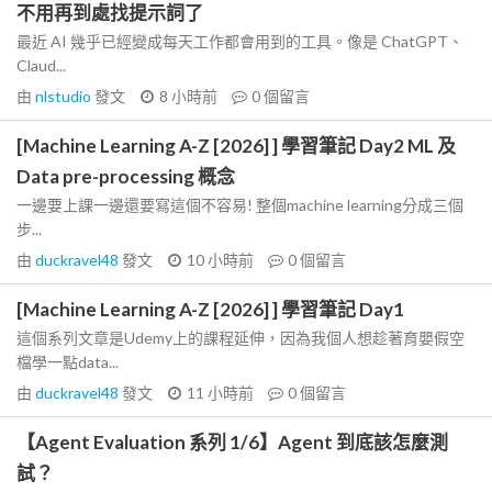
不用再到處找提示詞了
最近 AI 幾乎已經變成每天工作都會用到的工具。像是 ChatGPT、
Claud...
由
nlstudio
發文
8 小時前
0
個留言
[Machine Learning A-Z [2026] ] 學習筆記 Day2 ML 及
Data pre-processing 概念
一邊要上課一邊還要寫這個不容易! 整個machine learning分成三個
步...
由
duckravel48
發文
10 小時前
0
個留言
[Machine Learning A-Z [2026] ] 學習筆記 Day1
這個系列文章是Udemy上的課程延伸，因為我個人想趁著育嬰假空
檔學一點data...
由
duckravel48
發文
11 小時前
0
個留言
【Agent Evaluation 系列 1/6】Agent 到底該怎麼測
試？