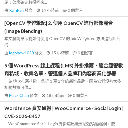
尾：怎麼確定救得回來...
由
RainPan
發文
14 小時前
0
個留言
[OpenCV 學習筆記] 2. 使用 OpenCV 進行影像混合
(Image Blending)
本文將簡單示範如何使用 OpenCV 的 addWeighted 方法進行圖片
的...
由
logohow1020
發文
15 小時前
0
個留言
5 個 WordPress 線上課程 (LMS) 外掛推薦，適合經營教
育私域、收集名單、營運個人品牌和內容商業化部署
📝 這次推薦排除一些近 1 至 2 年的新進品牌，因為它們沒有太多
相關數據可供...
由
Mack Chan
發文
18 小時前
0
個留言
Wordfence 資安通報 | WooCommerce - Social Login |
CVE-2026-8457
WooCommerce Social Login 外掛爆出嚴重驗證繞過漏洞，使...