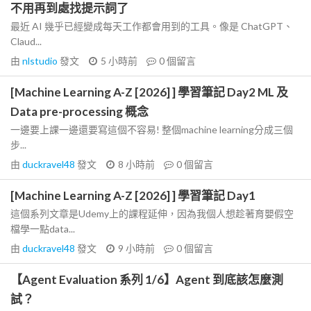
不用再到處找提示詞了
最近 AI 幾乎已經變成每天工作都會用到的工具。像是 ChatGPT、
Claud...
由
nlstudio
發文
5 小時前
0
個留言
[Machine Learning A-Z [2026] ] 學習筆記 Day2 ML 及
Data pre-processing 概念
一邊要上課一邊還要寫這個不容易! 整個machine learning分成三個
步...
由
duckravel48
發文
8 小時前
0
個留言
[Machine Learning A-Z [2026] ] 學習筆記 Day1
這個系列文章是Udemy上的課程延伸，因為我個人想趁著育嬰假空
檔學一點data...
由
duckravel48
發文
9 小時前
0
個留言
【Agent Evaluation 系列 1/6】Agent 到底該怎麼測
試？