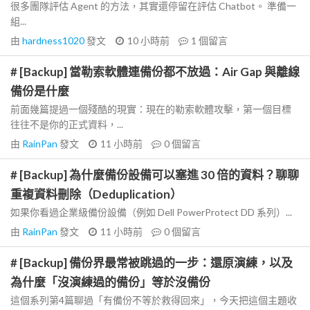
很多團隊評估 Agent 的方法，其實還停留在評估 Chatbot。 準備一
組...
由
hardness1020
發文
10 小時前
1
個留言
# [Backup] 當勒索軟體連備份都不放過：Air Gap 與離線
備份是什麼
前面幾篇提過一個殘酷的現實：現在的勒索軟體攻擊，第一個目標
往往不是你的正式資料，...
由
RainPan
發文
11 小時前
0
個留言
# [Backup] 為什麼備份設備可以塞進 30 倍的資料？聊聊
重複資料刪除（Deduplication）
如果你看過企業級備份設備（例如 Dell PowerProtect DD 系列）...
由
RainPan
發文
11 小時前
0
個留言
# [Backup] 備份界最常被跳過的一步：還原演練，以及
為什麼「沒演練過的備份」等於沒備份
這個系列第4篇聊過「有備份不等於救得回來」，今天把這個主題收