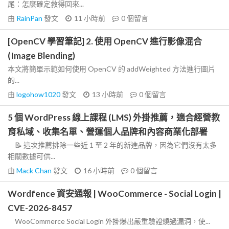
尾：怎麼確定救得回來...
由
RainPan
發文
11 小時前
0
個留言
[OpenCV 學習筆記] 2. 使用 OpenCV 進行影像混合
(Image Blending)
本文將簡單示範如何使用 OpenCV 的 addWeighted 方法進行圖片
的...
由
logohow1020
發文
13 小時前
0
個留言
5 個 WordPress 線上課程 (LMS) 外掛推薦，適合經營教
育私域、收集名單、營運個人品牌和內容商業化部署
📝 這次推薦排除一些近 1 至 2 年的新進品牌，因為它們沒有太多
相關數據可供...
由
Mack Chan
發文
16 小時前
0
個留言
Wordfence 資安通報 | WooCommerce - Social Login |
CVE-2026-8457
WooCommerce Social Login 外掛爆出嚴重驗證繞過漏洞，使...