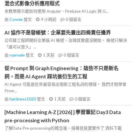
混合式影像分析應用程式
本教學將示範如何使用 Angular、Firebase AI Logic 與 G...
由
Connie
發文
9 小時前
0
個留言
AI 協作不是發帳號：企業要先畫出四條責任邊界
公司替工程師開好企業版 AI 帳號，治理其實還沒開始。 帳號只解決
「誰可以登入」...
由
ryanvale
發文
1 天前
0
個留言
從 Prompt 到 Graph Engineering：這些不只是新名
詞，而是 AI Agent 踩坑後衍生的工程
AI Agent 可能是近年最容易出現新工程名詞的領域。 我們才剛學會
Prom...
由
hardness1020
發文
1 天前
0
個留言
[Machine Learning A-Z [2026] ] 學習筆記 Day3 Data
pre-processing with Python
了解Data Pre-processing的概念後，接著就是要實作了 資料下載