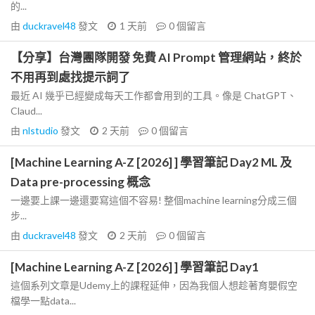
的...
由
duckravel48
發文
1 天前
0
個留言
【分享】台灣團隊開發 免費 AI Prompt 管理網站，終於
不用再到處找提示詞了
最近 AI 幾乎已經變成每天工作都會用到的工具。像是 ChatGPT、
Claud...
由
nlstudio
發文
2 天前
0
個留言
[Machine Learning A-Z [2026] ] 學習筆記 Day2 ML 及
Data pre-processing 概念
一邊要上課一邊還要寫這個不容易! 整個machine learning分成三個
步...
由
duckravel48
發文
2 天前
0
個留言
[Machine Learning A-Z [2026] ] 學習筆記 Day1
這個系列文章是Udemy上的課程延伸，因為我個人想趁著育嬰假空
檔學一點data...