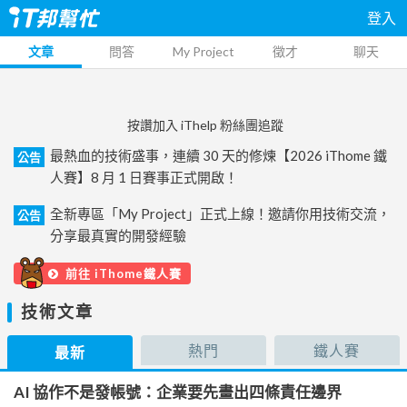
登入
文章
問答
My Project
徵才
聊天
按讚加入 iThelp 粉絲團追蹤
最熱血的技術盛事，連續 30 天的修煉【2026 iThome 鐵
公告
人賽】8 月 1 日賽事正式開啟！
全新專區「My Project」正式上線！邀請你用技術交流，
公告
分享最真實的開發經驗
前往 iThome鐵人賽
技術文章
熱門
鐵人賽
最新
AI 協作不是發帳號：企業要先畫出四條責任邊界