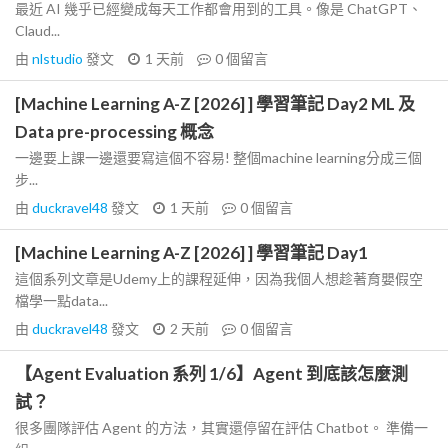
最近 AI 幾乎已經變成每天工作都會用到的工具。像是 ChatGPT、
Claud...
由
nlstudio
發文
1 天前
0
個留言
[Machine Learning A-Z [2026] ] 學習筆記 Day2 ML 及
Data pre-processing 概念
一邊要上課一邊還要寫這個不容易! 整個machine learning分成三個
步...
由
duckravel48
發文
1 天前
0
個留言
[Machine Learning A-Z [2026] ] 學習筆記 Day1
這個系列文章是Udemy上的課程延伸，因為我個人想趁著育嬰假空
檔學一點data...
由
duckravel48
發文
2 天前
0
個留言
【Agent Evaluation 系列 1/6】Agent 到底該怎麼測
試？
很多團隊評估 Agent 的方法，其實還停留在評估 Chatbot。 準備一