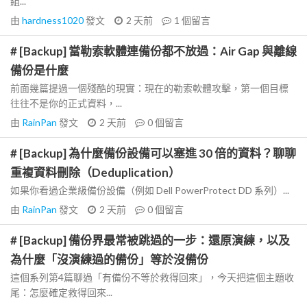
組...
由
hardness1020
發文
2 天前
1
個留言
# [Backup] 當勒索軟體連備份都不放過：Air Gap 與離線
備份是什麼
前面幾篇提過一個殘酷的現實：現在的勒索軟體攻擊，第一個目標
往往不是你的正式資料，...
由
RainPan
發文
2 天前
0
個留言
# [Backup] 為什麼備份設備可以塞進 30 倍的資料？聊聊
重複資料刪除（Deduplication）
如果你看過企業級備份設備（例如 Dell PowerProtect DD 系列）...
由
RainPan
發文
2 天前
0
個留言
# [Backup] 備份界最常被跳過的一步：還原演練，以及
為什麼「沒演練過的備份」等於沒備份
這個系列第4篇聊過「有備份不等於救得回來」，今天把這個主題收
尾：怎麼確定救得回來...