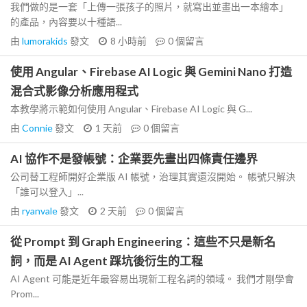
我們做的是一套「上傳一張孩子的照片，就寫出並畫出一本繪本」
的產品，內容要以十種語...
由
lumorakids
發文
8 小時前
0
個留言
使用 Angular、Firebase AI Logic 與 Gemini Nano 打造
混合式影像分析應用程式
本教學將示範如何使用 Angular、Firebase AI Logic 與 G...
由
Connie
發文
1 天前
0
個留言
AI 協作不是發帳號：企業要先畫出四條責任邊界
公司替工程師開好企業版 AI 帳號，治理其實還沒開始。 帳號只解決
「誰可以登入」...
由
ryanvale
發文
2 天前
0
個留言
從 Prompt 到 Graph Engineering：這些不只是新名
詞，而是 AI Agent 踩坑後衍生的工程
AI Agent 可能是近年最容易出現新工程名詞的領域。 我們才剛學會
Prom...