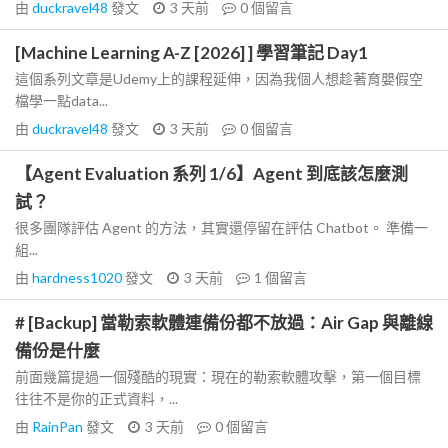
由
duckravel48
發文
3 天前
0
個留言
[Machine Learning A-Z [2026] ] 學習筆記 Day1
這個系列文章是Udemy上的課程延伸，因為我個人想趁著育嬰假空
檔學一點data...
由
duckravel48
發文
3 天前
0
個留言
【Agent Evaluation 系列 1/6】Agent 到底該怎麼測
試？
很多團隊評估 Agent 的方法，其實還停留在評估 Chatbot。 準備一
組...
由
hardness1020
發文
3 天前
1
個留言
# [Backup] 當勒索軟體連備份都不放過：Air Gap 與離線
備份是什麼
前面幾篇提過一個殘酷的現實：現在的勒索軟體攻擊，第一個目標
往往不是你的正式資料，...
由
RainPan
發文
3 天前
0
個留言