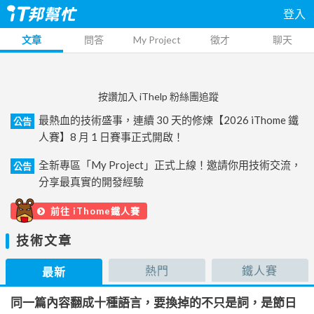
登入
文章
問答
My Project
徵才
聊天
按讚加入 iThelp 粉絲團追蹤
最熱血的技術盛事，連續 30 天的修煉【2026 iThome 鐵
公告
人賽】8 月 1 日賽事正式開啟！
全新專區「My Project」正式上線！邀請你用技術交流，
公告
分享最真實的開發經驗
前往 iThome鐵人賽
技術文章
熱門
鐵人賽
最新
同一篇內容翻成十種語言，要換掉的不只是詞，是節日