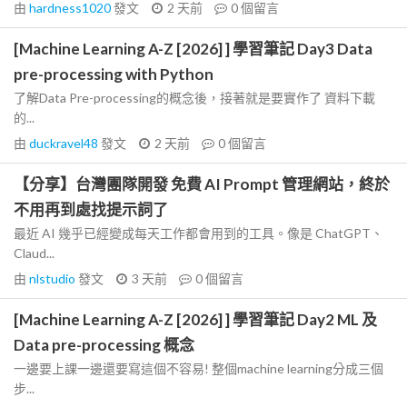
由
hardness1020
發文
2 天前
0
個留言
[Machine Learning A-Z [2026] ] 學習筆記 Day3 Data
pre-processing with Python
了解Data Pre-processing的概念後，接著就是要實作了 資料下載
的...
由
duckravel48
發文
2 天前
0
個留言
【分享】台灣團隊開發 免費 AI Prompt 管理網站，終於
不用再到處找提示詞了
最近 AI 幾乎已經變成每天工作都會用到的工具。像是 ChatGPT、
Claud...
由
nlstudio
發文
3 天前
0
個留言
[Machine Learning A-Z [2026] ] 學習筆記 Day2 ML 及
Data pre-processing 概念
一邊要上課一邊還要寫這個不容易! 整個machine learning分成三個
步...