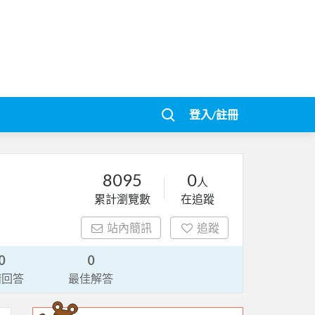
登入/註冊
8095
0
人
累計瀏覽數
在追蹤
站內簡訊
追蹤
0
0
請回答
最佳解答