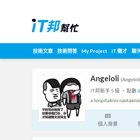
技術文章
技術問答
My Project
iT 徵才
聊
Angeloli
(Angeloli
iT邦新手 5 級 ‧ 點數
a hospitalmis nantaimis
個人背景