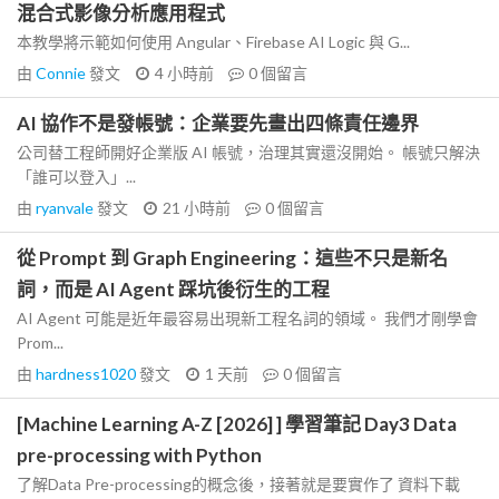
混合式影像分析應用程式
本教學將示範如何使用 Angular、Firebase AI Logic 與 G...
由
Connie
發文
4 小時前
0
個留言
AI 協作不是發帳號：企業要先畫出四條責任邊界
公司替工程師開好企業版 AI 帳號，治理其實還沒開始。 帳號只解決
「誰可以登入」...
由
ryanvale
發文
21 小時前
0
個留言
從 Prompt 到 Graph Engineering：這些不只是新名
詞，而是 AI Agent 踩坑後衍生的工程
AI Agent 可能是近年最容易出現新工程名詞的領域。 我們才剛學會
Prom...
由
hardness1020
發文
1 天前
0
個留言
[Machine Learning A-Z [2026] ] 學習筆記 Day3 Data
pre-processing with Python
了解Data Pre-processing的概念後，接著就是要實作了 資料下載