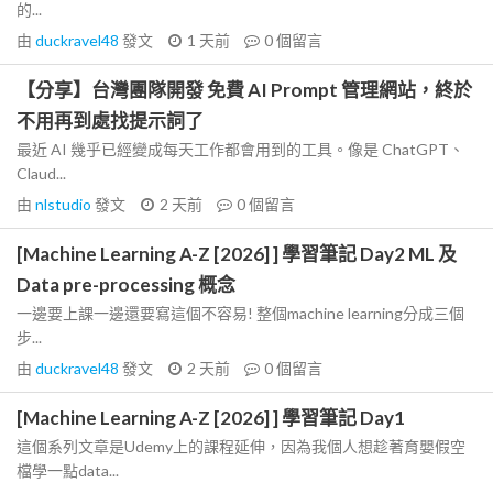
的...
由
duckravel48
發文
1 天前
0
個留言
【分享】台灣團隊開發 免費 AI Prompt 管理網站，終於
不用再到處找提示詞了
最近 AI 幾乎已經變成每天工作都會用到的工具。像是 ChatGPT、
Claud...
由
nlstudio
發文
2 天前
0
個留言
[Machine Learning A-Z [2026] ] 學習筆記 Day2 ML 及
Data pre-processing 概念
一邊要上課一邊還要寫這個不容易! 整個machine learning分成三個
步...
由
duckravel48
發文
2 天前
0
個留言
[Machine Learning A-Z [2026] ] 學習筆記 Day1
這個系列文章是Udemy上的課程延伸，因為我個人想趁著育嬰假空
檔學一點data...