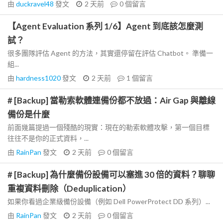
由
duckravel48
發文
2 天前
0
個留言
【Agent Evaluation 系列 1/6】Agent 到底該怎麼測
試？
很多團隊評估 Agent 的方法，其實還停留在評估 Chatbot。 準備一
組...
由
hardness1020
發文
2 天前
1
個留言
# [Backup] 當勒索軟體連備份都不放過：Air Gap 與離線
備份是什麼
前面幾篇提過一個殘酷的現實：現在的勒索軟體攻擊，第一個目標
往往不是你的正式資料，...
由
RainPan
發文
2 天前
0
個留言
# [Backup] 為什麼備份設備可以塞進 30 倍的資料？聊聊
重複資料刪除（Deduplication）
如果你看過企業級備份設備（例如 Dell PowerProtect DD 系列）...
由
RainPan
發文
2 天前
0
個留言