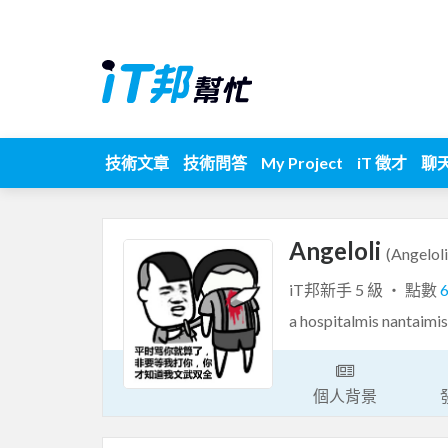
技術文章
技術問答
My Project
iT 徵才
聊
Angeloli
(Angeloli
iT邦新手 5 級 ‧ 點數
a hospitalmis nantaimis
個人背景