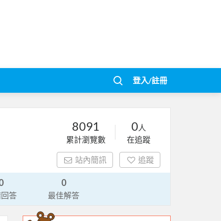
登入/註冊
8091
0
人
累計瀏覽數
在追蹤
站內簡訊
追蹤
0
0
請回答
最佳解答