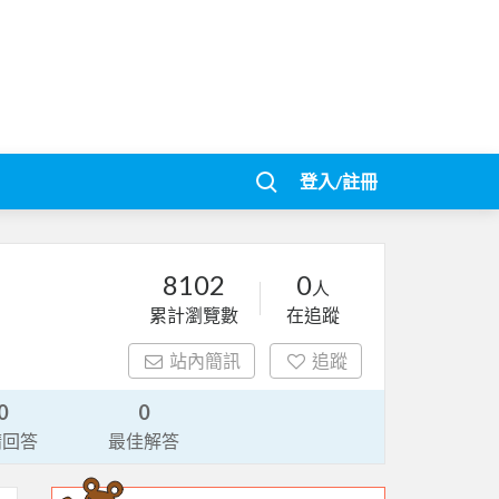
登入/註冊
8102
0
人
累計瀏覽數
在追蹤
站內簡訊
追蹤
0
0
請回答
最佳解答