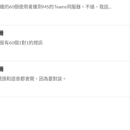
的60個使用者連到MS的Teams伺服器。不過，我這...
備
是有60個1對1的視訊
備
，鏡頭和語音都會開，因為要對談。