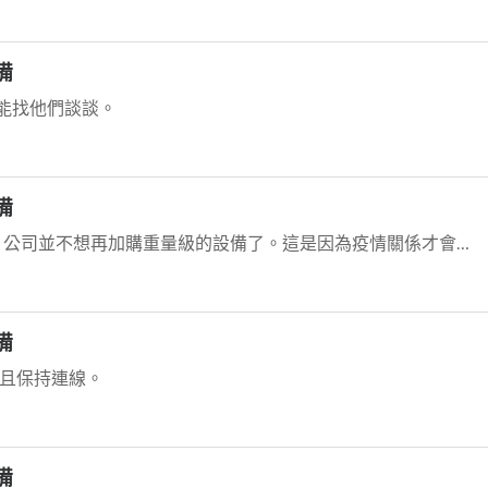
備
能找他們談談。
備
哈，當然不是我出主意的。而且只要3-5小時，公司並不想再加購重量級的設備了。這是因為疫情關係才會有這...
備
線且保持連線。
備