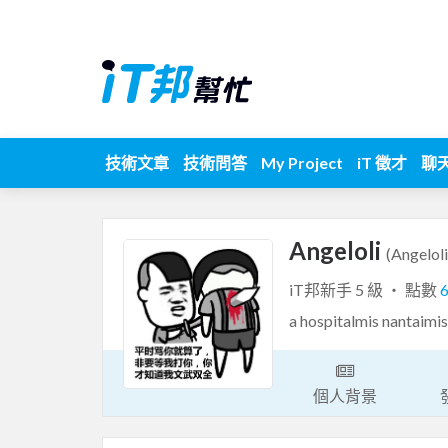
技術文章
技術問答
My Project
iT 徵才
聊
Angeloli
(Angeloli
iT邦新手 5 級 ‧ 點數
a hospitalmis nantaimis
個人背景