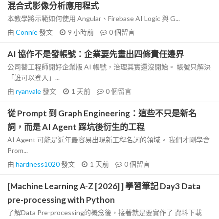
混合式影像分析應用程式
本教學將示範如何使用 Angular、Firebase AI Logic 與 G...
由
Connie
發文
9 小時前
0
個留言
AI 協作不是發帳號：企業要先畫出四條責任邊界
公司替工程師開好企業版 AI 帳號，治理其實還沒開始。 帳號只解決
「誰可以登入」...
由
ryanvale
發文
1 天前
0
個留言
從 Prompt 到 Graph Engineering：這些不只是新名
詞，而是 AI Agent 踩坑後衍生的工程
AI Agent 可能是近年最容易出現新工程名詞的領域。 我們才剛學會
Prom...
由
hardness1020
發文
1 天前
0
個留言
[Machine Learning A-Z [2026] ] 學習筆記 Day3 Data
pre-processing with Python
了解Data Pre-processing的概念後，接著就是要實作了 資料下載