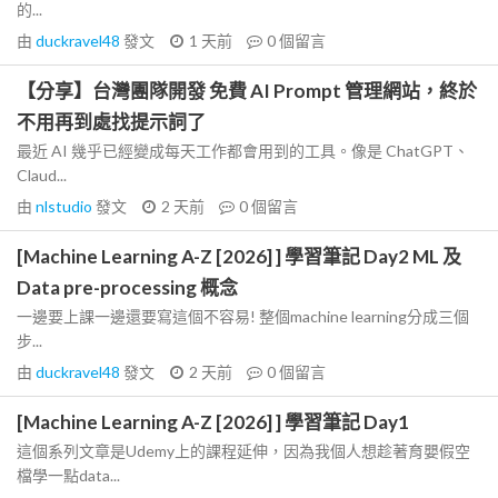
的...
由
duckravel48
發文
1 天前
0
個留言
【分享】台灣團隊開發 免費 AI Prompt 管理網站，終於
不用再到處找提示詞了
最近 AI 幾乎已經變成每天工作都會用到的工具。像是 ChatGPT、
Claud...
由
nlstudio
發文
2 天前
0
個留言
[Machine Learning A-Z [2026] ] 學習筆記 Day2 ML 及
Data pre-processing 概念
一邊要上課一邊還要寫這個不容易! 整個machine learning分成三個
步...
由
duckravel48
發文
2 天前
0
個留言
[Machine Learning A-Z [2026] ] 學習筆記 Day1
這個系列文章是Udemy上的課程延伸，因為我個人想趁著育嬰假空
檔學一點data...