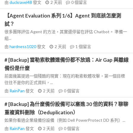
由
duckravel48
發文
2 天前
0
個留言
【Agent Evaluation 系列 1/6】Agent 到底該怎麼測
試？
很多團隊評估 Agent 的方法，其實還停留在評估 Chatbot。 準備一
組...
由
hardness1020
發文
2 天前
1
個留言
# [Backup] 當勒索軟體連備份都不放過：Air Gap 與離線
備份是什麼
前面幾篇提過一個殘酷的現實：現在的勒索軟體攻擊，第一個目標
往往不是你的正式資料，...
由
RainPan
發文
2 天前
0
個留言
# [Backup] 為什麼備份設備可以塞進 30 倍的資料？聊聊
重複資料刪除（Deduplication）
如果你看過企業級備份設備（例如 Dell PowerProtect DD 系列）...
由
RainPan
發文
2 天前
0
個留言