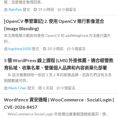
尾：怎麼確定救得回來...
由
RainPan
發文
19 小時前
0
個留言
[OpenCV 學習筆記] 2. 使用 OpenCV 進行影像混合
(Image Blending)
本文將簡單示範如何使用 OpenCV 的 addWeighted 方法進行圖片
的...
由
logohow1020
發文
20 小時前
0
個留言
5 個 WordPress 線上課程 (LMS) 外掛推薦，適合經營教
育私域、收集名單、營運個人品牌和內容商業化部署
📝 這次推薦排除一些近 1 至 2 年的新進品牌，因為它們沒有太多
相關數據可供...
由
Mack Chan
發文
1 天前
0
個留言
Wordfence 資安通報 | WooCommerce - Social Login |
CVE-2026-8457
WooCommerce Social Login 外掛爆出嚴重驗證繞過漏洞，使...