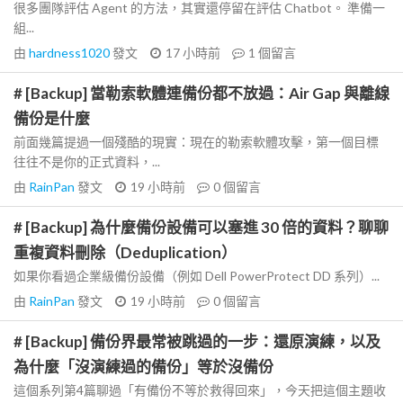
很多團隊評估 Agent 的方法，其實還停留在評估 Chatbot。 準備一
組...
由
hardness1020
發文
17 小時前
1
個留言
# [Backup] 當勒索軟體連備份都不放過：Air Gap 與離線
備份是什麼
前面幾篇提過一個殘酷的現實：現在的勒索軟體攻擊，第一個目標
往往不是你的正式資料，...
由
RainPan
發文
19 小時前
0
個留言
# [Backup] 為什麼備份設備可以塞進 30 倍的資料？聊聊
重複資料刪除（Deduplication）
如果你看過企業級備份設備（例如 Dell PowerProtect DD 系列）...
由
RainPan
發文
19 小時前
0
個留言
# [Backup] 備份界最常被跳過的一步：還原演練，以及
為什麼「沒演練過的備份」等於沒備份
這個系列第4篇聊過「有備份不等於救得回來」，今天把這個主題收