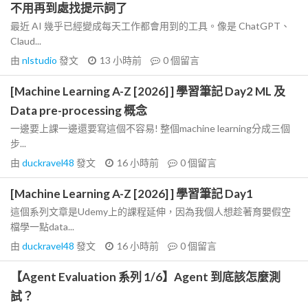
不用再到處找提示詞了
最近 AI 幾乎已經變成每天工作都會用到的工具。像是 ChatGPT、
Claud...
由
nlstudio
發文
13 小時前
0
個留言
[Machine Learning A-Z [2026] ] 學習筆記 Day2 ML 及
Data pre-processing 概念
一邊要上課一邊還要寫這個不容易! 整個machine learning分成三個
步...
由
duckravel48
發文
16 小時前
0
個留言
[Machine Learning A-Z [2026] ] 學習筆記 Day1
這個系列文章是Udemy上的課程延伸，因為我個人想趁著育嬰假空
檔學一點data...
由
duckravel48
發文
16 小時前
0
個留言
【Agent Evaluation 系列 1/6】Agent 到底該怎麼測
試？