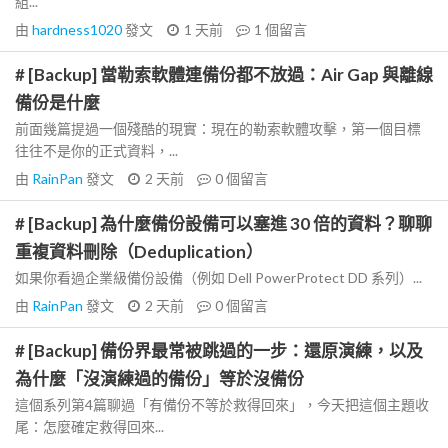
組...
由
hardness1020
發文
1 天前
1
個留言
# [Backup] 當勒索軟體連備份都不放過：Air Gap 與離線
備份是什麼
前面幾篇提過一個殘酷的現實：現在的勒索軟體攻擊，第一個目標
往往不是你的正式資料，...
由
RainPan
發文
2 天前
0
個留言
# [Backup] 為什麼備份設備可以塞進 30 倍的資料？聊聊
重複資料刪除（Deduplication）
如果你看過企業級備份設備（例如 Dell PowerProtect DD 系列）...
由
RainPan
發文
2 天前
0
個留言
# [Backup] 備份界最常被跳過的一步：還原演練，以及
為什麼「沒演練過的備份」等於沒備份
這個系列第4篇聊過「有備份不等於救得回來」，今天把這個主題收
尾：怎麼確定救得回來...