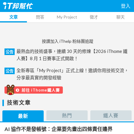
登入
文章
問答
My Project
徵才
聊天
按讚加入 iThelp 粉絲團追蹤
最熱血的技術盛事，連續 30 天的修煉【2026 iThome 鐵
公告
人賽】8 月 1 日賽事正式開啟！
全新專區「My Project」正式上線！邀請你用技術交流，
公告
分享最真實的開發經驗
前往 iThome鐵人賽
技術文章
熱門
鐵人賽
最新
AI 協作不是發帳號：企業要先畫出四條責任邊界