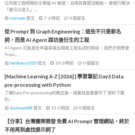
公司替工程師開好企業版 AI 帳號，治理其實還沒開始。 帳號只解決
「誰可以登入」...
由
ryanvale
發文
7 小時前
0
個留言
從 Prompt 到 Graph Engineering：這些不只是新名
詞，而是 AI Agent 踩坑後衍生的工程
AI Agent 可能是近年最容易出現新工程名詞的領域。 我們才剛學會
Prom...
由
hardness1020
發文
10 小時前
0
個留言
[Machine Learning A-Z [2026] ] 學習筆記 Day3 Data
pre-processing with Python
了解Data Pre-processing的概念後，接著就是要實作了 資料下載
的...
由
duckravel48
發文
13 小時前
0
個留言
【分享】台灣團隊開發 免費 AI Prompt 管理網站，終於
不用再到處找提示詞了