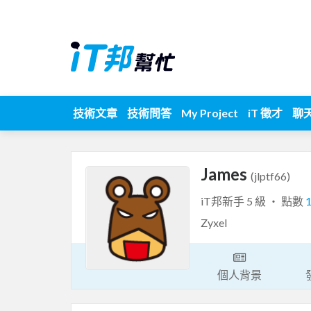
技術文章
技術問答
My Project
iT 徵才
聊
James
(jlptf66)
iT邦新手 5 級 ‧ 點數
Zyxel
個人背景