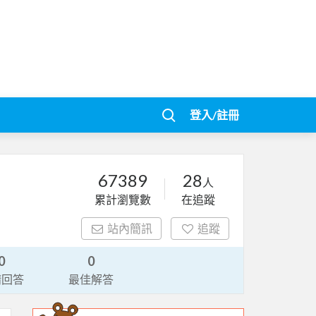
登入/註冊
67389
28
人
累計瀏覽數
在追蹤
站內簡訊
追蹤
0
0
請回答
最佳解答