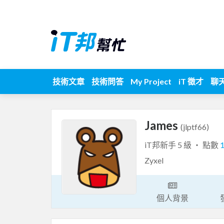
技術文章
技術問答
My Project
iT 徵才
聊
James
(jlptf66)
iT邦新手 5 級 ‧ 點數
Zyxel
個人背景