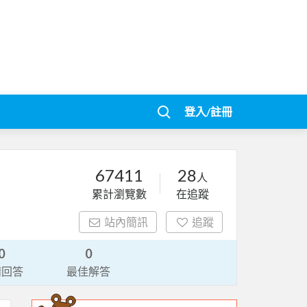
登入/註冊
67411
28
人
累計瀏覽數
在追蹤
站內簡訊
追蹤
0
0
請回答
最佳解答