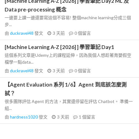
[Machine Learning A-Z [2026] ] 學習筆記 Day2 ML 及
Data pre-processing 概念
一邊要上課一邊還要寫這個不容易! 整個machine learning分成三個
步...
由
duckravel48
發文
3 天前
0
個留言
[Machine Learning A-Z [2026] ] 學習筆記 Day1
這個系列文章是Udemy上的課程延伸，因為我個人想趁著育嬰假空
檔學一點data...
由
duckravel48
發文
3 天前
0
個留言
【Agent Evaluation 系列 1/6】Agent 到底該怎麼測
試？
很多團隊評估 Agent 的方法，其實還停留在評估 Chatbot。 準備一
組...
由
hardness1020
發文
3 天前
1
個留言