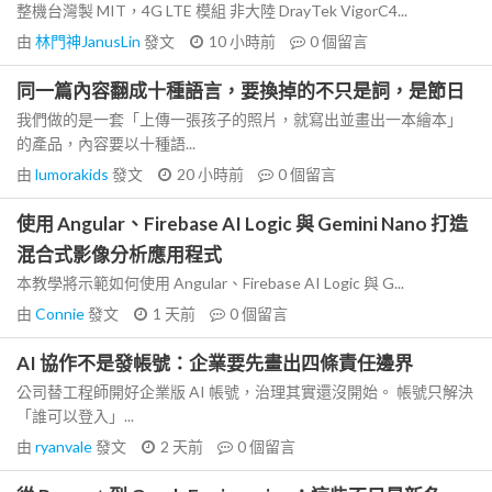
整機台灣製 MIT，4G LTE 模組 非大陸 DrayTek VigorC4...
由
林門神JanusLin
發文
10 小時前
0
個留言
同一篇內容翻成十種語言，要換掉的不只是詞，是節日
我們做的是一套「上傳一張孩子的照片，就寫出並畫出一本繪本」
的產品，內容要以十種語...
由
lumorakids
發文
20 小時前
0
個留言
使用 Angular、Firebase AI Logic 與 Gemini Nano 打造
混合式影像分析應用程式
本教學將示範如何使用 Angular、Firebase AI Logic 與 G...
由
Connie
發文
1 天前
0
個留言
AI 協作不是發帳號：企業要先畫出四條責任邊界
公司替工程師開好企業版 AI 帳號，治理其實還沒開始。 帳號只解決
「誰可以登入」...
由
ryanvale
發文
2 天前
0
個留言