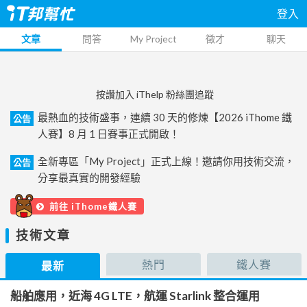
登入
文章
問答
My Project
徵才
聊天
按讚加入 iThelp 粉絲團追蹤
最熱血的技術盛事，連續 30 天的修煉【2026 iThome 鐵
公告
人賽】8 月 1 日賽事正式開啟！
全新專區「My Project」正式上線！邀請你用技術交流，
公告
分享最真實的開發經驗
前往 iThome鐵人賽
技術文章
熱門
鐵人賽
最新
船舶應用，近海 4G LTE，航運 Starlink 整合運用