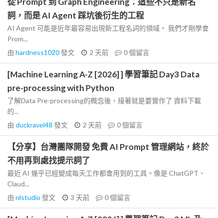
從 Prompt 到 Graph Engineering：這些不只是新名
詞，而是 AI Agent 踩坑後衍生的工程
AI Agent 可能是近年最容易出現新工程名詞的領域。 我們才剛學會
Prom...
由
hardness1020
發文
2 天前
0
個留言
[Machine Learning A-Z [2026] ] 學習筆記 Day3 Data
pre-processing with Python
了解Data Pre-processing的概念後，接著就是要實作了 資料下載
的...
由
duckravel48
發文
2 天前
0
個留言
【分享】台灣團隊開發 免費 AI Prompt 管理網站，終於
不用再到處找提示詞了
最近 AI 幾乎已經變成每天工作都會用到的工具。像是 ChatGPT、
Claud...
由
nlstudio
發文
3 天前
0
個留言