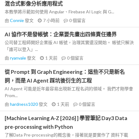
混合式影像分析應用程式
本教學將示範如何使用 Angular、Firebase AI Logic 與 G...
由
Connie
發文
7 小時前
0
個留言
AI 協作不是發帳號：企業要先畫出四條責任邊界
公司替工程師開好企業版 AI 帳號，治理其實還沒開始。 帳號只解決
「誰可以登入」...
由
ryanvale
發文
1 天前
0
個留言
從 Prompt 到 Graph Engineering：這些不只是新名
詞，而是 AI Agent 踩坑後衍生的工程
AI Agent 可能是近年最容易出現新工程名詞的領域。 我們才剛學會
Prom...
由
hardness1020
發文
1 天前
0
個留言
[Machine Learning A-Z [2026] ] 學習筆記 Day3 Data
pre-processing with Python
了解Data Pre-processing的概念後，接著就是要實作了 資料下載