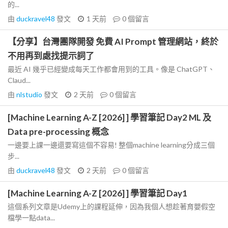
的...
由
duckravel48
發文
1 天前
0
個留言
【分享】台灣團隊開發 免費 AI Prompt 管理網站，終於
不用再到處找提示詞了
最近 AI 幾乎已經變成每天工作都會用到的工具。像是 ChatGPT、
Claud...
由
nlstudio
發文
2 天前
0
個留言
[Machine Learning A-Z [2026] ] 學習筆記 Day2 ML 及
Data pre-processing 概念
一邊要上課一邊還要寫這個不容易! 整個machine learning分成三個
步...
由
duckravel48
發文
2 天前
0
個留言
[Machine Learning A-Z [2026] ] 學習筆記 Day1
這個系列文章是Udemy上的課程延伸，因為我個人想趁著育嬰假空
檔學一點data...