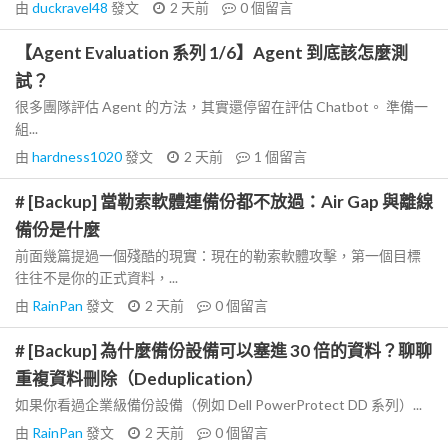
由
duckravel48
發文
2 天前
0
個留言
【Agent Evaluation 系列 1/6】Agent 到底該怎麼測
試？
很多團隊評估 Agent 的方法，其實還停留在評估 Chatbot。 準備一
組...
由
hardness1020
發文
2 天前
1
個留言
# [Backup] 當勒索軟體連備份都不放過：Air Gap 與離線
備份是什麼
前面幾篇提過一個殘酷的現實：現在的勒索軟體攻擊，第一個目標
往往不是你的正式資料，...
由
RainPan
發文
2 天前
0
個留言
# [Backup] 為什麼備份設備可以塞進 30 倍的資料？聊聊
重複資料刪除（Deduplication）
如果你看過企業級備份設備（例如 Dell PowerProtect DD 系列）...
由
RainPan
發文
2 天前
0
個留言