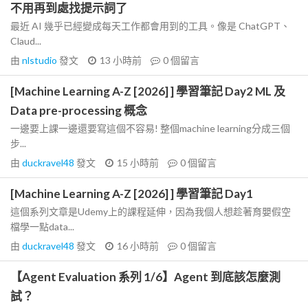
不用再到處找提示詞了
最近 AI 幾乎已經變成每天工作都會用到的工具。像是 ChatGPT、
Claud...
由
nlstudio
發文
13 小時前
0
個留言
[Machine Learning A-Z [2026] ] 學習筆記 Day2 ML 及
Data pre-processing 概念
一邊要上課一邊還要寫這個不容易! 整個machine learning分成三個
步...
由
duckravel48
發文
15 小時前
0
個留言
[Machine Learning A-Z [2026] ] 學習筆記 Day1
這個系列文章是Udemy上的課程延伸，因為我個人想趁著育嬰假空
檔學一點data...
由
duckravel48
發文
16 小時前
0
個留言
【Agent Evaluation 系列 1/6】Agent 到底該怎麼測
試？