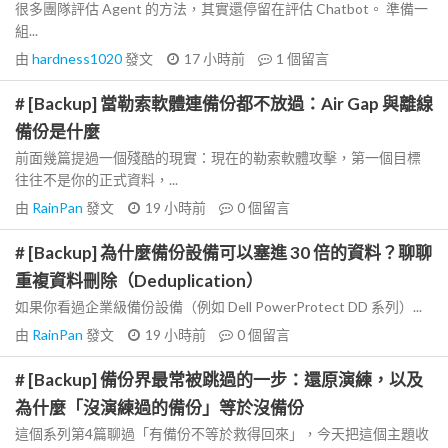
很多團隊評估 Agent 的方法，其實還停留在評估 Chatbot。 準備一
組...
由
hardness1020
發文
17 小時前
1
個留言
# [Backup] 當勒索軟體連備份都不放過：Air Gap 與離線
備份是什麼
前面幾篇提過一個殘酷的現實：現在的勒索軟體攻擊，第一個目標
往往不是你的正式資料，...
由
RainPan
發文
19 小時前
0
個留言
# [Backup] 為什麼備份設備可以塞進 30 倍的資料？聊聊
重複資料刪除（Deduplication）
如果你看過企業級備份設備（例如 Dell PowerProtect DD 系列）...
由
RainPan
發文
19 小時前
0
個留言
# [Backup] 備份界最常被跳過的一步：還原演練，以及
為什麼「沒演練過的備份」等於沒備份
這個系列第4篇聊過「有備份不等於救得回來」，今天把這個主題收