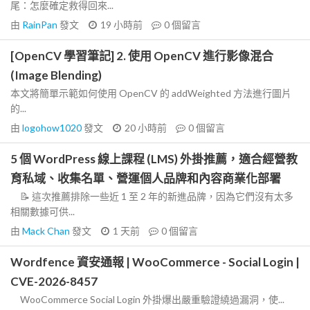
尾：怎麼確定救得回來...
由
RainPan
發文
19 小時前
0
個留言
[OpenCV 學習筆記] 2. 使用 OpenCV 進行影像混合
(Image Blending)
本文將簡單示範如何使用 OpenCV 的 addWeighted 方法進行圖片
的...
由
logohow1020
發文
20 小時前
0
個留言
5 個 WordPress 線上課程 (LMS) 外掛推薦，適合經營教
育私域、收集名單、營運個人品牌和內容商業化部署
📝 這次推薦排除一些近 1 至 2 年的新進品牌，因為它們沒有太多
相關數據可供...
由
Mack Chan
發文
1 天前
0
個留言
Wordfence 資安通報 | WooCommerce - Social Login |
CVE-2026-8457
WooCommerce Social Login 外掛爆出嚴重驗證繞過漏洞，使...