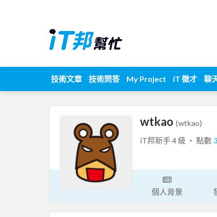
技術文章
技術問答
My Project
iT 徵才
聊
wtkao
(wtkao)
iT邦新手 4 級 ‧ 點數
個人背景