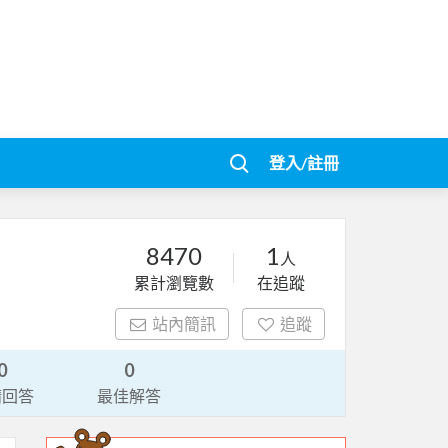
登入/註冊
8470
1
人
累計瀏覽數
在追蹤
站內簡訊
追蹤
0
0
請回答
最佳解答