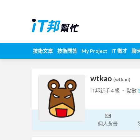
技術文章
技術問答
My Project
iT 徵才
聊
wtkao
(wtkao)
iT邦新手 4 級 ‧ 點數
個人背景