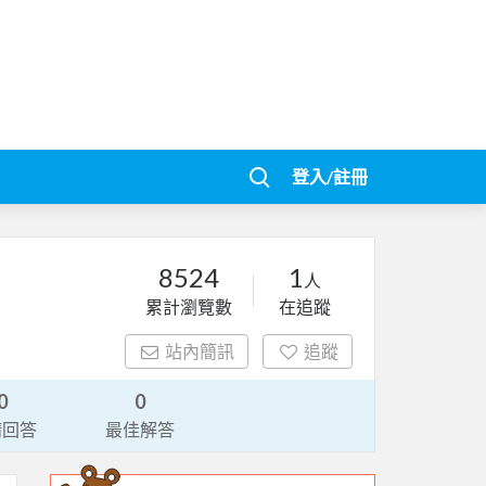
登入/註冊
8524
1
人
累計瀏覽數
在追蹤
站內簡訊
追蹤
0
0
請回答
最佳解答