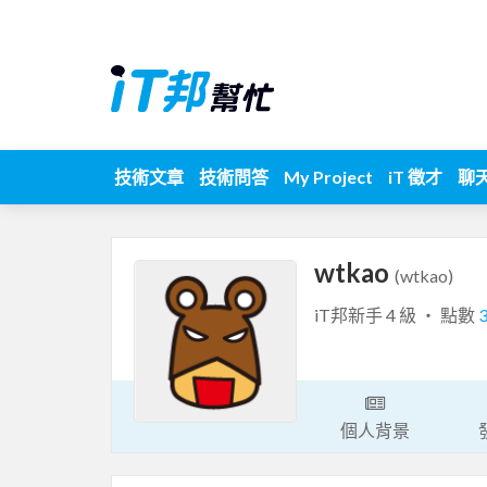
技術文章
技術問答
My Project
iT 徵才
聊
wtkao
(wtkao)
iT邦新手 4 級 ‧ 點數
個人背景