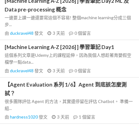
[Machine Learning A-Z [2026] ] 學習筆記 Day2 ML 及
Data pre-processing 概念
一邊要上課一邊還要寫這個不容易! 整個machine learning分成三個
步...
由
duckravel48
發文
3 天前
0
個留言
[Machine Learning A-Z [2026] ] 學習筆記 Day1
這個系列文章是Udemy上的課程延伸，因為我個人想趁著育嬰假空
檔學一點data...
由
duckravel48
發文
3 天前
0
個留言
【Agent Evaluation 系列 1/6】Agent 到底該怎麼測
試？
很多團隊評估 Agent 的方法，其實還停留在評估 Chatbot。 準備一
組...
由
hardness1020
發文
3 天前
1
個留言