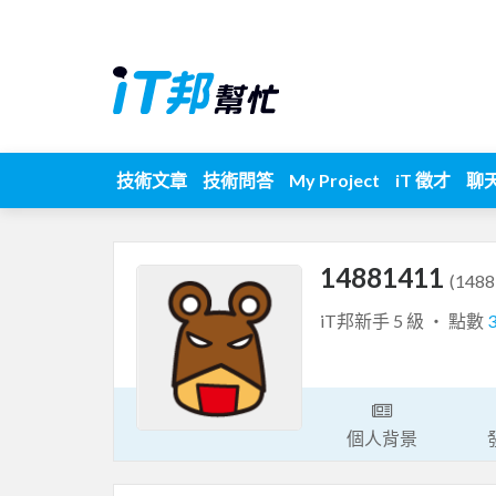
技術文章
技術問答
My Project
iT 徵才
聊
14881411
(1488
iT邦新手 5 級 ‧ 點數
個人背景