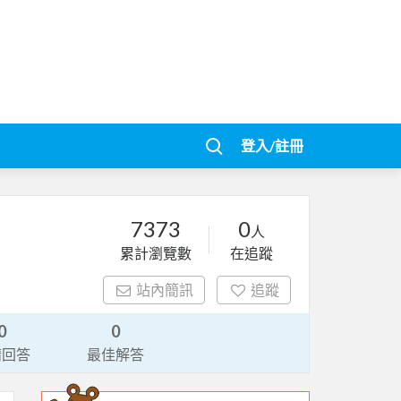
登入/註冊
7373
0
人
累計瀏覽數
在追蹤
站內簡訊
追蹤
0
0
請回答
最佳解答