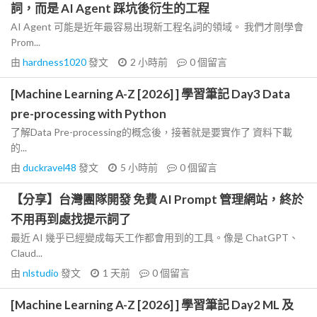
詞，而是 AI Agent 踩坑後衍生的工程
AI Agent 可能是近年最容易出現新工程名詞的領域。 我們才剛學會
Prom...
由
hardness1020
發文
2 小時前
0
個留言
[Machine Learning A-Z [2026] ] 學習筆記 Day3 Data
pre-processing with Python
了解Data Pre-processing的概念後，接著就是要實作了 資料下載
的...
由
duckravel48
發文
5 小時前
0
個留言
【分享】台灣團隊開發 免費 AI Prompt 管理網站，終於
不用再到處找提示詞了
最近 AI 幾乎已經變成每天工作都會用到的工具。像是 ChatGPT、
Claud...
由
nlstudio
發文
1 天前
0
個留言
[Machine Learning A-Z [2026] ] 學習筆記 Day2 ML 及