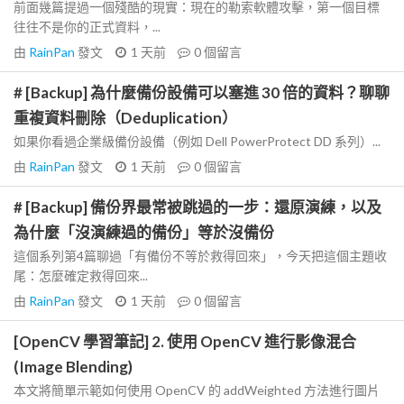
前面幾篇提過一個殘酷的現實：現在的勒索軟體攻擊，第一個目標
往往不是你的正式資料，...
由
RainPan
發文
1 天前
0
個留言
# [Backup] 為什麼備份設備可以塞進 30 倍的資料？聊聊
重複資料刪除（Deduplication）
如果你看過企業級備份設備（例如 Dell PowerProtect DD 系列）...
由
RainPan
發文
1 天前
0
個留言
# [Backup] 備份界最常被跳過的一步：還原演練，以及
為什麼「沒演練過的備份」等於沒備份
這個系列第4篇聊過「有備份不等於救得回來」，今天把這個主題收
尾：怎麼確定救得回來...
由
RainPan
發文
1 天前
0
個留言
[OpenCV 學習筆記] 2. 使用 OpenCV 進行影像混合
(Image Blending)
本文將簡單示範如何使用 OpenCV 的 addWeighted 方法進行圖片