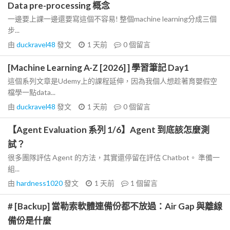
Data pre-processing 概念
一邊要上課一邊還要寫這個不容易! 整個machine learning分成三個
步...
由
duckravel48
發文
1 天前
0
個留言
[Machine Learning A-Z [2026] ] 學習筆記 Day1
這個系列文章是Udemy上的課程延伸，因為我個人想趁著育嬰假空
檔學一點data...
由
duckravel48
發文
1 天前
0
個留言
【Agent Evaluation 系列 1/6】Agent 到底該怎麼測
試？
很多團隊評估 Agent 的方法，其實還停留在評估 Chatbot。 準備一
組...
由
hardness1020
發文
1 天前
1
個留言
# [Backup] 當勒索軟體連備份都不放過：Air Gap 與離線
備份是什麼