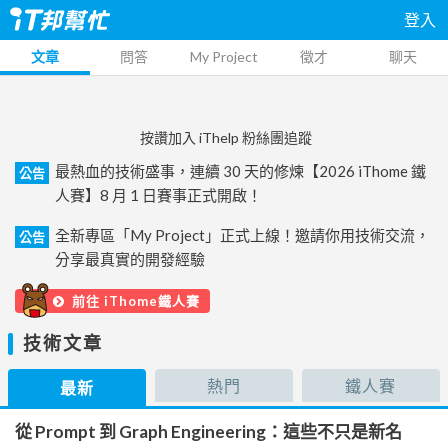
登入
文章
問答
My Project
徵才
聊天
按讚加入 iThelp 粉絲團追蹤
最熱血的技術盛事，連續 30 天的修煉【2026 iThome 鐵
公告
人賽】8 月 1 日賽事正式開啟！
全新專區「My Project」正式上線！邀請你用技術交流，
公告
分享最真實的開發經驗
前往 iThome鐵人賽
技術文章
熱門
鐵人賽
最新
從 Prompt 到 Graph Engineering：這些不只是新名