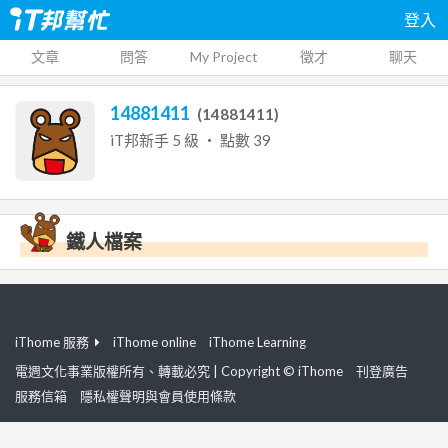
登入
文章
問答
My Project
徵才
聊天
14881411
(
14881411
)
iT邦新手
5
級 ‧ 點數
39
鐵人檔案
iThome 服務
iThome online
iThome Learning
電週文化事業版權所有、轉載必究 | Copyright © iThome
刊登廣告
服務信箱
隱私權聲明與會員使用條款