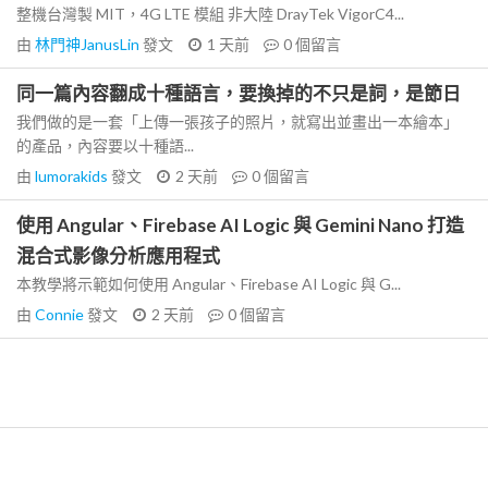
整機台灣製 MIT，4G LTE 模組 非大陸 DrayTek VigorC4...
由
林門神JanusLin
發文
1 天前
0
個留言
同一篇內容翻成十種語言，要換掉的不只是詞，是節日
我們做的是一套「上傳一張孩子的照片，就寫出並畫出一本繪本」
的產品，內容要以十種語...
由
lumorakids
發文
2 天前
0
個留言
使用 Angular、Firebase AI Logic 與 Gemini Nano 打造
混合式影像分析應用程式
本教學將示範如何使用 Angular、Firebase AI Logic 與 G...
由
Connie
發文
2 天前
0
個留言