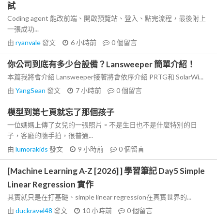
試
Coding agent 能改前端、開啟預覽站、登入、點完流程，最後附上
一張成功...
由
ryanvale
發文
6 小時前
0
個留言
你公司到底有多少台設備？Lansweeper 簡單介紹！
本篇我將會介紹 Lansweeper接著將會依序介紹 PRTG和 SolarWi...
由
YangSean
發文
7 小時前
0
個留言
模型到第七頁就忘了那個孩子
一位媽媽上傳了女兒的一張照片。不是生日也不是什麼特別的日
子，客廳的隨手拍，很普通...
由
lumorakids
發文
9 小時前
0
個留言
[Machine Learning A-Z [2026] ] 學習筆記 Day5 Simple
Linear Regression 實作
其實就只是在打基礎、simple linear regression在真實世界的...
由
duckravel48
發文
10 小時前
0
個留言