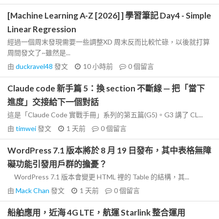
[Machine Learning A-Z [2026] ] 學習筆記 Day4 - Simple
Linear Regression
經過一個周末發現需要一些調整XD 周末反而比較忙碌，以後就打算
周間發文了~雖然是...
由
duckravel48
發文
10 小時前
0
個留言
Claude code 新手篇 5：換 section 不斷線 — 把「當下
進度」交接給下一個對話
這是「Claude Code 實戰手冊」系列的第五篇(G5)。G3 講了 CL...
由
timwei
發文
1 天前
0
個留言
WordPress 7.1 版本將於 8 月 19 日發布，其中表格無障
礙功能引發用戶群的擔憂？
WordPress 7.1 版本會變更 HTML 裡的 Table 的結構，其...
由
Mack Chan
發文
1 天前
0
個留言
船舶應用，近海 4G LTE，航運 Starlink 整合運用