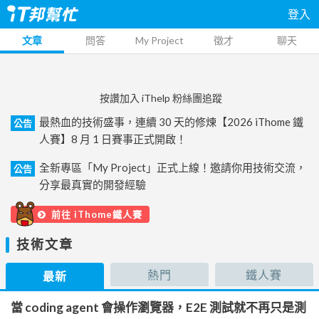
登入
文章
問答
My Project
徵才
聊天
按讚加入 iThelp 粉絲團追蹤
最熱血的技術盛事，連續 30 天的修煉【2026 iThome 鐵
公告
人賽】8 月 1 日賽事正式開啟！
全新專區「My Project」正式上線！邀請你用技術交流，
公告
分享最真實的開發經驗
前往 iThome鐵人賽
技術文章
熱門
鐵人賽
最新
當 coding agent 會操作瀏覽器，E2E 測試就不再只是測