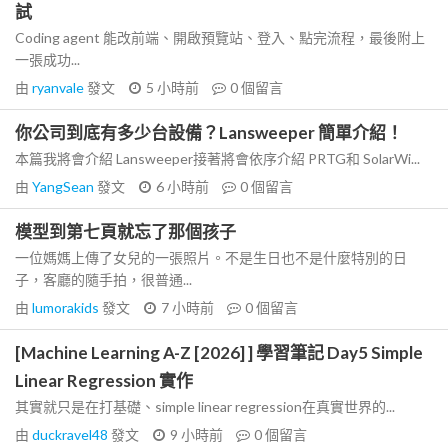
試
Coding agent 能改前端、開啟預覽站、登入、點完流程，最後附上
一張成功...
由
ryanvale
發文
5 小時前
0
個留言
你公司到底有多少台設備？Lansweeper 簡單介紹！
本篇我將會介紹 Lansweeper接著將會依序介紹 PRTG和 SolarWi...
由
YangSean
發文
6 小時前
0
個留言
模型到第七頁就忘了那個孩子
一位媽媽上傳了女兒的一張照片。不是生日也不是什麼特別的日
子，客廳的隨手拍，很普通...
由
lumorakids
發文
7 小時前
0
個留言
[Machine Learning A-Z [2026] ] 學習筆記 Day5 Simple
Linear Regression 實作
其實就只是在打基礎、simple linear regression在真實世界的...
由
duckravel48
發文
9 小時前
0
個留言