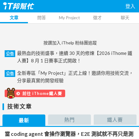
登入
文章
問答
My Project
徵才
聊天
按讚加入 iThelp 粉絲團追蹤
最熱血的技術盛事，連續 30 天的修煉【2026 iThome 鐵
公告
人賽】8 月 1 日賽事正式開啟！
全新專區「My Project」正式上線！邀請你用技術交流，
公告
分享最真實的開發經驗
前往 iThome鐵人賽
技術文章
熱門
鐵人賽
最新
當 coding agent 會操作瀏覽器，E2E 測試就不再只是測