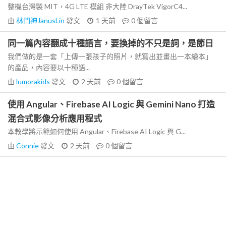
整機台灣製 MIT，4G LTE 模組 非大陸 DrayTek VigorC4...
由
林門神JanusLin
發文
1 天前
0
個留言
同一篇內容翻成十種語言，要換掉的不只是詞，是節日
我們做的是一套「上傳一張孩子的照片，就寫出並畫出一本繪本」
的產品，內容要以十種語...
由
lumorakids
發文
2 天前
0
個留言
使用 Angular、Firebase AI Logic 與 Gemini Nano 打造
混合式影像分析應用程式
本教學將示範如何使用 Angular、Firebase AI Logic 與 G...
由
Connie
發文
2 天前
0
個留言