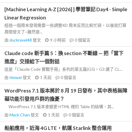
[Machine Learning A-Z [2026] ] 學習筆記 Day4 - Simple
Linear Regression
經過一個周末發現需要一些調整XD 周末反而比較忙碌，以後就打算
周間發文了~雖然是...
由
duckravel48
發文
9 小時前
0
個留言
Claude code 新手篇 5：換 section 不斷線 — 把「當下
進度」交接給下一個對話
這是「Claude Code 實戰手冊」系列的第五篇(G5)。G3 講了 CL...
由
timwei
發文
1 天前
0
個留言
WordPress 7.1 版本將於 8 月 19 日發布，其中表格無障
礙功能引發用戶群的擔憂？
WordPress 7.1 版本會變更 HTML 裡的 Table 的結構，其...
由
Mack Chan
發文
1 天前
0
個留言
船舶應用，近海 4G LTE，航運 Starlink 整合運用