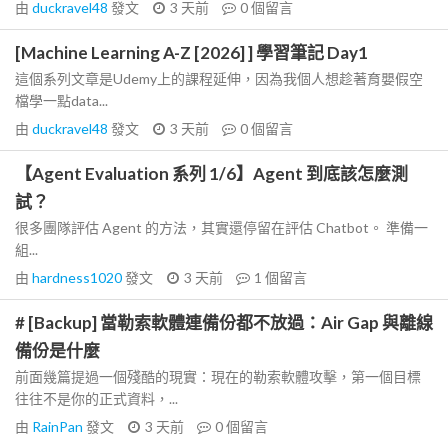
由
duckravel48
發文
3 天前
0
個留言
[Machine Learning A-Z [2026] ] 學習筆記 Day1
這個系列文章是Udemy上的課程延伸，因為我個人想趁著育嬰假空
檔學一點data...
由
duckravel48
發文
3 天前
0
個留言
【Agent Evaluation 系列 1/6】Agent 到底該怎麼測
試？
很多團隊評估 Agent 的方法，其實還停留在評估 Chatbot。 準備一
組...
由
hardness1020
發文
3 天前
1
個留言
# [Backup] 當勒索軟體連備份都不放過：Air Gap 與離線
備份是什麼
前面幾篇提過一個殘酷的現實：現在的勒索軟體攻擊，第一個目標
往往不是你的正式資料，...
由
RainPan
發文
3 天前
0
個留言