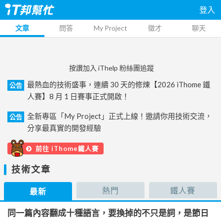
登入
文章
問答
My Project
徵才
聊天
按讚加入 iThelp 粉絲團追蹤
最熱血的技術盛事，連續 30 天的修煉【2026 iThome 鐵
公告
人賽】8 月 1 日賽事正式開啟！
全新專區「My Project」正式上線！邀請你用技術交流，
公告
分享最真實的開發經驗
前往 iThome鐵人賽
技術文章
熱門
鐵人賽
最新
同一篇內容翻成十種語言，要換掉的不只是詞，是節日