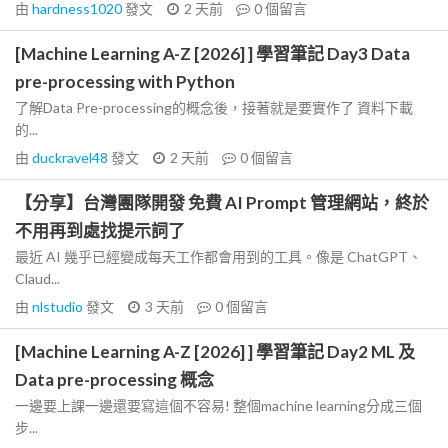
由
hardness1020
發文
2 天前
0
個留言
[Machine Learning A-Z [2026] ] 學習筆記 Day3 Data
pre-processing with Python
了解Data Pre-processing的概念後，接著就是要實作了 資料下載
的...
由
duckravel48
發文
2 天前
0
個留言
【分享】台灣團隊開發 免費 AI Prompt 管理網站，終於
不用再到處找提示詞了
最近 AI 幾乎已經變成每天工作都會用到的工具。像是 ChatGPT、
Claud...
由
nlstudio
發文
3 天前
0
個留言
[Machine Learning A-Z [2026] ] 學習筆記 Day2 ML 及
Data pre-processing 概念
一邊要上課一邊還要寫這個不容易! 整個machine learning分成三個
步...