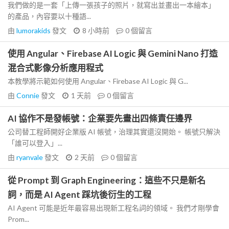
我們做的是一套「上傳一張孩子的照片，就寫出並畫出一本繪本」
的產品，內容要以十種語...
由
lumorakids
發文
8 小時前
0
個留言
使用 Angular、Firebase AI Logic 與 Gemini Nano 打造
混合式影像分析應用程式
本教學將示範如何使用 Angular、Firebase AI Logic 與 G...
由
Connie
發文
1 天前
0
個留言
AI 協作不是發帳號：企業要先畫出四條責任邊界
公司替工程師開好企業版 AI 帳號，治理其實還沒開始。 帳號只解決
「誰可以登入」...
由
ryanvale
發文
2 天前
0
個留言
從 Prompt 到 Graph Engineering：這些不只是新名
詞，而是 AI Agent 踩坑後衍生的工程
AI Agent 可能是近年最容易出現新工程名詞的領域。 我們才剛學會
Prom...