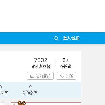
登入/註冊
7332
0
人
累計瀏覽數
在追蹤
站內簡訊
追蹤
0
0
請回答
最佳解答