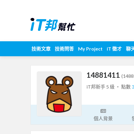
技術文章
技術問答
My Project
iT 徵才
聊
14881411
(1488
iT邦新手 5 級 ‧ 點數
個人背景