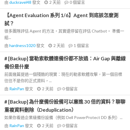
由
duckravel48
發文
2 天前
0
個留言
【Agent Evaluation 系列 1/6】Agent 到底該怎麼測
試？
很多團隊評估 Agent 的方法，其實還停留在評估 Chatbot。 準備一
組...
由
hardness1020
發文
2 天前
1
個留言
# [Backup] 當勒索軟體連備份都不放過：Air Gap 與離線
備份是什麼
前面幾篇提過一個殘酷的現實：現在的勒索軟體攻擊，第一個目標
往往不是你的正式資料，...
由
RainPan
發文
2 天前
0
個留言
# [Backup] 為什麼備份設備可以塞進 30 倍的資料？聊聊
重複資料刪除（Deduplication）
如果你看過企業級備份設備（例如 Dell PowerProtect DD 系列）...
由
RainPan
發文
2 天前
0
個留言