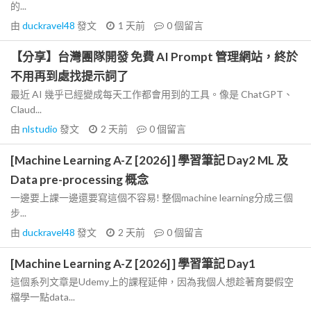
的...
由
duckravel48
發文
1 天前
0
個留言
【分享】台灣團隊開發 免費 AI Prompt 管理網站，終於
不用再到處找提示詞了
最近 AI 幾乎已經變成每天工作都會用到的工具。像是 ChatGPT、
Claud...
由
nlstudio
發文
2 天前
0
個留言
[Machine Learning A-Z [2026] ] 學習筆記 Day2 ML 及
Data pre-processing 概念
一邊要上課一邊還要寫這個不容易! 整個machine learning分成三個
步...
由
duckravel48
發文
2 天前
0
個留言
[Machine Learning A-Z [2026] ] 學習筆記 Day1
這個系列文章是Udemy上的課程延伸，因為我個人想趁著育嬰假空
檔學一點data...