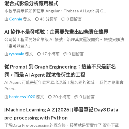
混合式影像分析應用程式
本教學將示範如何使用 Angular、Firebase AI Logic 與 G...
由
Connie
發文
43 分鐘前
0
個留言
AI 協作不是發帳號：企業要先畫出四條責任邊界
公司替工程師開好企業版 AI 帳號，治理其實還沒開始。 帳號只解決
「誰可以登入」...
由
ryanvale
發文
17 小時前
0
個留言
從 Prompt 到 Graph Engineering：這些不只是新名
詞，而是 AI Agent 踩坑後衍生的工程
AI Agent 可能是近年最容易出現新工程名詞的領域。 我們才剛學會
Prom...
由
hardness1020
發文
20 小時前
0
個留言
[Machine Learning A-Z [2026] ] 學習筆記 Day3 Data
pre-processing with Python
了解Data Pre-processing的概念後，接著就是要實作了 資料下載