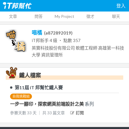
登入
文章
問答
My Project
徵才
聊天
喵橘
(
a872892019
)
iT邦新手
4
級 ‧ 點數
357
英寶科技股份有限公司
軟體工程師
高雄第一科技
大學
資訊管理所
鐵人檔案
第11屆
iT 邦幫忙鐵人賽
自我挑戰組
一步一腳印，探索網頁前端設計之美
系列
參賽天數
33
天
｜
共
33
篇文章
訂閱