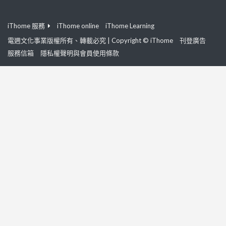
iThome 服務
iThome online
iThome Learning
電週文化事業版權所有、轉載必究 | Copyright © iThome
刊登廣告
服務信箱
隱私權聲明與會員使用條款