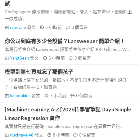
試
Coding agent 能改前端、開啟預覽站、登入、點完流程，最後附上
一張成功...
由
ryanvale
發文
5 小時前
0
個留言
你公司到底有多少台設備？Lansweeper 簡單介紹！
本篇我將會介紹 Lansweeper接著將會依序介紹 PRTG和 SolarWi...
由
YangSean
發文
5 小時前
0
個留言
模型到第七頁就忘了那個孩子
一位媽媽上傳了女兒的一張照片。不是生日也不是什麼特別的日
子，客廳的隨手拍，很普通...
由
lumorakids
發文
7 小時前
0
個留言
[Machine Learning A-Z [2026] ] 學習筆記 Day5 Simple
Linear Regression 實作
其實就只是在打基礎、simple linear regression在真實世界的...
由
duckravel48
發文
8 小時前
0
個留言