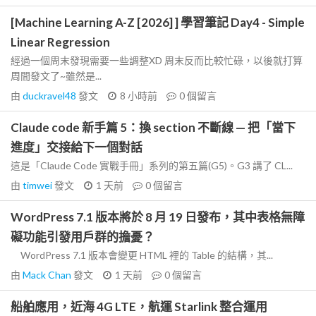
[Machine Learning A-Z [2026] ] 學習筆記 Day4 - Simple
Linear Regression
經過一個周末發現需要一些調整XD 周末反而比較忙碌，以後就打算
周間發文了~雖然是...
由
duckravel48
發文
8 小時前
0
個留言
Claude code 新手篇 5：換 section 不斷線 — 把「當下
進度」交接給下一個對話
這是「Claude Code 實戰手冊」系列的第五篇(G5)。G3 講了 CL...
由
timwei
發文
1 天前
0
個留言
WordPress 7.1 版本將於 8 月 19 日發布，其中表格無障
礙功能引發用戶群的擔憂？
WordPress 7.1 版本會變更 HTML 裡的 Table 的結構，其...
由
Mack Chan
發文
1 天前
0
個留言
船舶應用，近海 4G LTE，航運 Starlink 整合運用