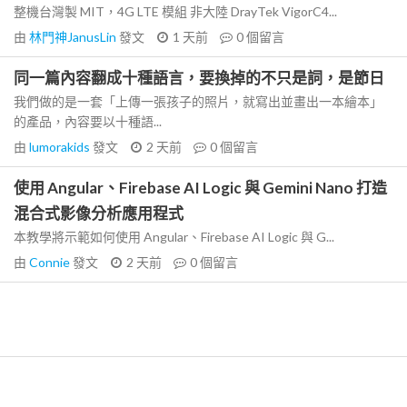
整機台灣製 MIT，4G LTE 模組 非大陸 DrayTek VigorC4...
由
林門神JanusLin
發文
1 天前
0
個留言
同一篇內容翻成十種語言，要換掉的不只是詞，是節日
我們做的是一套「上傳一張孩子的照片，就寫出並畫出一本繪本」
的產品，內容要以十種語...
由
lumorakids
發文
2 天前
0
個留言
使用 Angular、Firebase AI Logic 與 Gemini Nano 打造
混合式影像分析應用程式
本教學將示範如何使用 Angular、Firebase AI Logic 與 G...
由
Connie
發文
2 天前
0
個留言