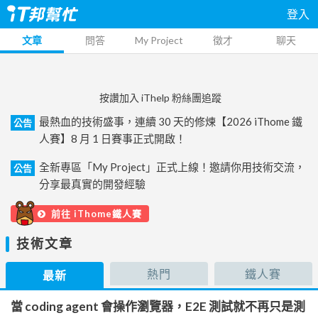
登入
文章
問答
My Project
徵才
聊天
按讚加入 iThelp 粉絲團追蹤
最熱血的技術盛事，連續 30 天的修煉【2026 iThome 鐵
公告
人賽】8 月 1 日賽事正式開啟！
全新專區「My Project」正式上線！邀請你用技術交流，
公告
分享最真實的開發經驗
前往 iThome鐵人賽
技術文章
熱門
鐵人賽
最新
當 coding agent 會操作瀏覽器，E2E 測試就不再只是測