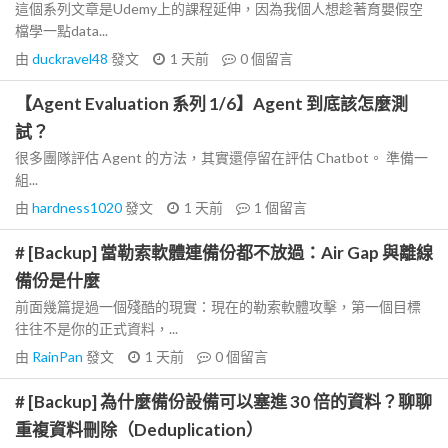
這個系列文章是Udemy上的課程延伸，因為我個人想趁著育嬰假空
檔學一點data...
由
duckravel48
發文
1 天前
0
個留言
【Agent Evaluation 系列 1/6】Agent 到底該怎麼測
試？
很多團隊評估 Agent 的方法，其實還停留在評估 Chatbot。 準備一
組...
由
hardness1020
發文
1 天前
1
個留言
# [Backup] 當勒索軟體連備份都不放過：Air Gap 與離線
備份是什麼
前面幾篇提過一個殘酷的現實：現在的勒索軟體攻擊，第一個目標
往往不是你的正式資料，...
由
RainPan
發文
1 天前
0
個留言
# [Backup] 為什麼備份設備可以塞進 30 倍的資料？聊聊
重複資料刪除（Deduplication）