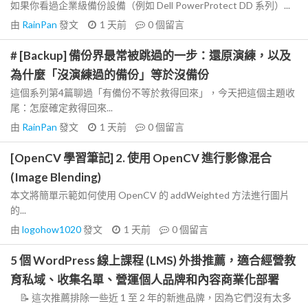
如果你看過企業級備份設備（例如 Dell PowerProtect DD 系列）...
由
RainPan
發文
1 天前
0
個留言
# [Backup] 備份界最常被跳過的一步：還原演練，以及
為什麼「沒演練過的備份」等於沒備份
這個系列第4篇聊過「有備份不等於救得回來」，今天把這個主題收
尾：怎麼確定救得回來...
由
RainPan
發文
1 天前
0
個留言
[OpenCV 學習筆記] 2. 使用 OpenCV 進行影像混合
(Image Blending)
本文將簡單示範如何使用 OpenCV 的 addWeighted 方法進行圖片
的...
由
logohow1020
發文
1 天前
0
個留言
5 個 WordPress 線上課程 (LMS) 外掛推薦，適合經營教
育私域、收集名單、營運個人品牌和內容商業化部署
📝 這次推薦排除一些近 1 至 2 年的新進品牌，因為它們沒有太多