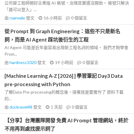
公司替工程師開好企業版 AI 帳號，治理其實還沒開始。 帳號只解決
「誰可以登入」...
由
ryanvale
發文
16 小時前
0
個留言
從 Prompt 到 Graph Engineering：這些不只是新名
詞，而是 AI Agent 踩坑後衍生的工程
AI Agent 可能是近年最容易出現新工程名詞的領域。 我們才剛學會
Prom...
由
hardness1020
發文
19 小時前
0
個留言
[Machine Learning A-Z [2026] ] 學習筆記 Day3 Data
pre-processing with Python
了解Data Pre-processing的概念後，接著就是要實作了 資料下載
的...
由
duckravel48
發文
1 天前
0
個留言
【分享】台灣團隊開發 免費 AI Prompt 管理網站，終於
不用再到處找提示詞了