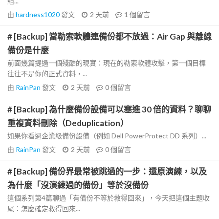
組...
由
hardness1020
發文
2 天前
1
個留言
# [Backup] 當勒索軟體連備份都不放過：Air Gap 與離線
備份是什麼
前面幾篇提過一個殘酷的現實：現在的勒索軟體攻擊，第一個目標
往往不是你的正式資料，...
由
RainPan
發文
2 天前
0
個留言
# [Backup] 為什麼備份設備可以塞進 30 倍的資料？聊聊
重複資料刪除（Deduplication）
如果你看過企業級備份設備（例如 Dell PowerProtect DD 系列）...
由
RainPan
發文
2 天前
0
個留言
# [Backup] 備份界最常被跳過的一步：還原演練，以及
為什麼「沒演練過的備份」等於沒備份
這個系列第4篇聊過「有備份不等於救得回來」，今天把這個主題收
尾：怎麼確定救得回來...