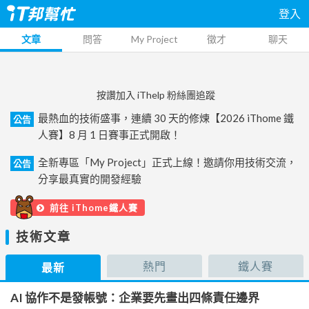
登入
文章
問答
My Project
徵才
聊天
按讚加入 iThelp 粉絲團追蹤
最熱血的技術盛事，連續 30 天的修煉【2026 iThome 鐵
公告
人賽】8 月 1 日賽事正式開啟！
全新專區「My Project」正式上線！邀請你用技術交流，
公告
分享最真實的開發經驗
前往 iThome鐵人賽
技術文章
熱門
鐵人賽
最新
AI 協作不是發帳號：企業要先畫出四條責任邊界