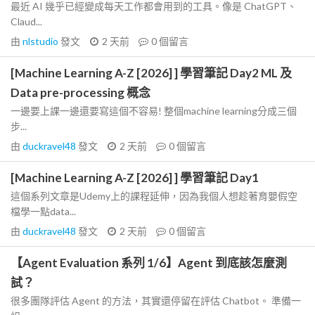
最近 AI 幾乎已經變成每天工作都會用到的工具。像是 ChatGPT、
Claud...
由
nlstudio
發文
2 天前
0
個留言
[Machine Learning A-Z [2026] ] 學習筆記 Day2 ML 及
Data pre-processing 概念
一邊要上課一邊還要寫這個不容易! 整個machine learning分成三個
步...
由
duckravel48
發文
2 天前
0
個留言
[Machine Learning A-Z [2026] ] 學習筆記 Day1
這個系列文章是Udemy上的課程延伸，因為我個人想趁著育嬰假空
檔學一點data...
由
duckravel48
發文
2 天前
0
個留言
【Agent Evaluation 系列 1/6】Agent 到底該怎麼測
試？
很多團隊評估 Agent 的方法，其實還停留在評估 Chatbot。 準備一