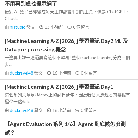
不用再到處找提示詞了
最近 AI 幾乎已經變成每天工作都會用到的工具。像是 ChatGPT、
Claud...
由
nlstudio
發文
13 小時前
0
個留言
[Machine Learning A-Z [2026] ] 學習筆記 Day2 ML 及
Data pre-processing 概念
一邊要上課一邊還要寫這個不容易! 整個machine learning分成三個
步...
由
duckravel48
發文
16 小時前
0
個留言
[Machine Learning A-Z [2026] ] 學習筆記 Day1
這個系列文章是Udemy上的課程延伸，因為我個人想趁著育嬰假空
檔學一點data...
由
duckravel48
發文
16 小時前
0
個留言
【Agent Evaluation 系列 1/6】Agent 到底該怎麼測
試？