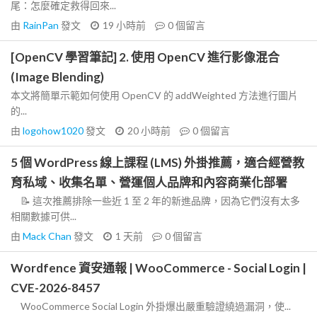
尾：怎麼確定救得回來...
由
RainPan
發文
19 小時前
0
個留言
[OpenCV 學習筆記] 2. 使用 OpenCV 進行影像混合
(Image Blending)
本文將簡單示範如何使用 OpenCV 的 addWeighted 方法進行圖片
的...
由
logohow1020
發文
20 小時前
0
個留言
5 個 WordPress 線上課程 (LMS) 外掛推薦，適合經營教
育私域、收集名單、營運個人品牌和內容商業化部署
📝 這次推薦排除一些近 1 至 2 年的新進品牌，因為它們沒有太多
相關數據可供...
由
Mack Chan
發文
1 天前
0
個留言
Wordfence 資安通報 | WooCommerce - Social Login |
CVE-2026-8457
WooCommerce Social Login 外掛爆出嚴重驗證繞過漏洞，使...