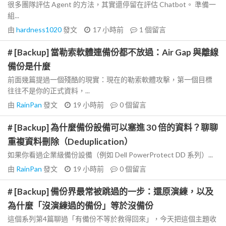
很多團隊評估 Agent 的方法，其實還停留在評估 Chatbot。 準備一
組...
由
hardness1020
發文
17 小時前
1
個留言
# [Backup] 當勒索軟體連備份都不放過：Air Gap 與離線
備份是什麼
前面幾篇提過一個殘酷的現實：現在的勒索軟體攻擊，第一個目標
往往不是你的正式資料，...
由
RainPan
發文
19 小時前
0
個留言
# [Backup] 為什麼備份設備可以塞進 30 倍的資料？聊聊
重複資料刪除（Deduplication）
如果你看過企業級備份設備（例如 Dell PowerProtect DD 系列）...
由
RainPan
發文
19 小時前
0
個留言
# [Backup] 備份界最常被跳過的一步：還原演練，以及
為什麼「沒演練過的備份」等於沒備份
這個系列第4篇聊過「有備份不等於救得回來」，今天把這個主題收