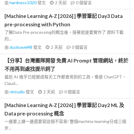
由
hardness1020
發文
2 天前
0
個留言
[Machine Learning A-Z [2026] ] 學習筆記 Day3 Data
pre-processing with Python
了解Data Pre-processing的概念後，接著就是要實作了 資料下載
的...
由
duckravel48
發文
2 天前
0
個留言
【分享】台灣團隊開發 免費 AI Prompt 管理網站，終於
不用再到處找提示詞了
最近 AI 幾乎已經變成每天工作都會用到的工具。像是 ChatGPT、
Claud...
由
nlstudio
發文
2 天前
0
個留言
[Machine Learning A-Z [2026] ] 學習筆記 Day2 ML 及
Data pre-processing 概念
一邊要上課一邊還要寫這個不容易! 整個machine learning分成三個
步...