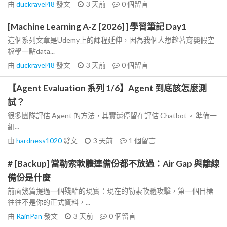
由
duckravel48
發文
3 天前
0
個留言
[Machine Learning A-Z [2026] ] 學習筆記 Day1
這個系列文章是Udemy上的課程延伸，因為我個人想趁著育嬰假空
檔學一點data...
由
duckravel48
發文
3 天前
0
個留言
【Agent Evaluation 系列 1/6】Agent 到底該怎麼測
試？
很多團隊評估 Agent 的方法，其實還停留在評估 Chatbot。 準備一
組...
由
hardness1020
發文
3 天前
1
個留言
# [Backup] 當勒索軟體連備份都不放過：Air Gap 與離線
備份是什麼
前面幾篇提過一個殘酷的現實：現在的勒索軟體攻擊，第一個目標
往往不是你的正式資料，...
由
RainPan
發文
3 天前
0
個留言