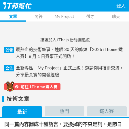
登入
文章
問答
My Project
徵才
聊天
按讚加入 iThelp 粉絲團追蹤
最熱血的技術盛事，連續 30 天的修煉【2026 iThome 鐵
公告
人賽】8 月 1 日賽事正式開啟！
全新專區「My Project」正式上線！邀請你用技術交流，
公告
分享最真實的開發經驗
前往 iThome鐵人賽
技術文章
熱門
鐵人賽
最新
同一篇內容翻成十種語言，要換掉的不只是詞，是節日