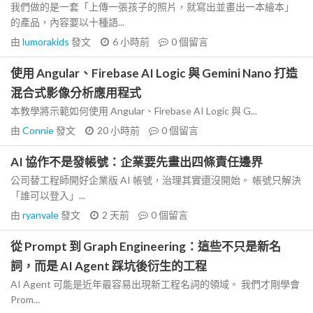
我們做的是一套「上傳一張孩子的照片，就寫出並畫出一本繪本」
的產品，內容要以十種語...
由
lumorakids
發文
6 小時前
0
個留言
使用 Angular、Firebase AI Logic 與 Gemini Nano 打造
混合式影像分析應用程式
本教學將示範如何使用 Angular、Firebase AI Logic 與 G...
由
Connie
發文
20 小時前
0
個留言
AI 協作不是發帳號：企業要先畫出四條責任邊界
公司替工程師開好企業版 AI 帳號，治理其實還沒開始。 帳號只解決
「誰可以登入」...
由
ryanvale
發文
2 天前
0
個留言
從 Prompt 到 Graph Engineering：這些不只是新名
詞，而是 AI Agent 踩坑後衍生的工程
AI Agent 可能是近年最容易出現新工程名詞的領域。 我們才剛學會
Prom...