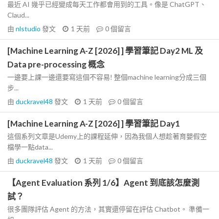
最近 AI 幾乎已經變成每天工作都會用到的工具。像是 ChatGPT、
Claud...
由
nlstudio
發文
1 天前
0
個留言
[Machine Learning A-Z [2026] ] 學習筆記 Day2 ML 及
Data pre-processing 概念
一邊要上課一邊還要寫這個不容易! 整個machine learning分成三個
步...
由
duckravel48
發文
1 天前
0
個留言
[Machine Learning A-Z [2026] ] 學習筆記 Day1
這個系列文章是Udemy上的課程延伸，因為我個人想趁著育嬰假空
檔學一點data...
由
duckravel48
發文
1 天前
0
個留言
【Agent Evaluation 系列 1/6】Agent 到底該怎麼測
試？
很多團隊評估 Agent 的方法，其實還停留在評估 Chatbot。 準備一