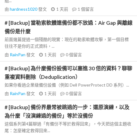
組...
由
hardness1020
發文
1 天前
1
個留言
# [Backup] 當勒索軟體連備份都不放過：Air Gap 與離線
備份是什麼
前面幾篇提過一個殘酷的現實：現在的勒索軟體攻擊，第一個目標
往往不是你的正式資料，...
由
RainPan
發文
1 天前
0
個留言
# [Backup] 為什麼備份設備可以塞進 30 倍的資料？聊聊
重複資料刪除（Deduplication）
如果你看過企業級備份設備（例如 Dell PowerProtect DD 系列）...
由
RainPan
發文
1 天前
0
個留言
# [Backup] 備份界最常被跳過的一步：還原演練，以及
為什麼「沒演練過的備份」等於沒備份
這個系列第4篇聊過「有備份不等於救得回來」，今天把這個主題收
尾：怎麼確定救得回來...