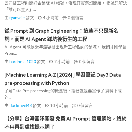
公司替工程師開好企業版 AI 帳號，治理其實還沒開始。 帳號只解決
「誰可以登入」...
由
ryanvale
發文
4 小時前
0
個留言
從 Prompt 到 Graph Engineering：這些不只是新名
詞，而是 AI Agent 踩坑後衍生的工程
AI Agent 可能是近年最容易出現新工程名詞的領域。 我們才剛學會
Prom...
由
hardness1020
發文
7 小時前
0
個留言
[Machine Learning A-Z [2026] ] 學習筆記 Day3 Data
pre-processing with Python
了解Data Pre-processing的概念後，接著就是要實作了 資料下載
的...
由
duckravel48
發文
10 小時前
0
個留言
【分享】台灣團隊開發 免費 AI Prompt 管理網站，終於
不用再到處找提示詞了