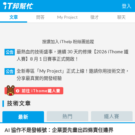
登入
文章
問答
My Project
徵才
聊天
按讚加入 iThelp 粉絲團追蹤
最熱血的技術盛事，連續 30 天的修煉【2026 iThome 鐵
公告
人賽】8 月 1 日賽事正式開啟！
全新專區「My Project」正式上線！邀請你用技術交流，
公告
分享最真實的開發經驗
前往 iThome鐵人賽
技術文章
熱門
鐵人賽
最新
AI 協作不是發帳號：企業要先畫出四條責任邊界