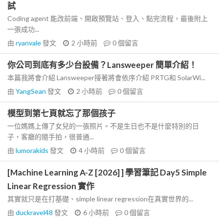
試
Coding agent 能改前端、開啟預覽站、登入、點完流程，最後附上
一張成功...
由
ryanvale
發文
2 小時前
0
個留言
你公司到底有多少台設備？Lansweeper 簡單介紹！
本篇我將會介紹 Lansweeper接著將會依序介紹 PRTG和 SolarWi...
由
YangSean
發文
2 小時前
0
個留言
模型到第七頁就忘了那個孩子
一位媽媽上傳了女兒的一張照片。不是生日也不是什麼特別的日
子，客廳的隨手拍，很普通...
由
lumorakids
發文
4 小時前
0
個留言
[Machine Learning A-Z [2026] ] 學習筆記 Day5 Simple
Linear Regression 實作
其實就只是在打基礎、simple linear regression在真實世界的...
由
duckravel48
發文
6 小時前
0
個留言