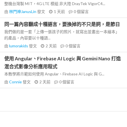
整機台灣製 MIT，4G LTE 模組 非大陸 DrayTek VigorC4...
由
林門神JanusLin
發文
1 天前
0
個留言
同一篇內容翻成十種語言，要換掉的不只是詞，是節日
我們做的是一套「上傳一張孩子的照片，就寫出並畫出一本繪本」
的產品，內容要以十種語...
由
lumorakids
發文
2 天前
0
個留言
使用 Angular、Firebase AI Logic 與 Gemini Nano 打造
混合式影像分析應用程式
本教學將示範如何使用 Angular、Firebase AI Logic 與 G...
由
Connie
發文
2 天前
0
個留言