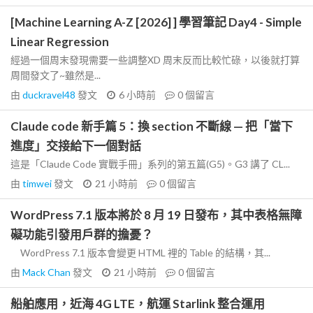
[Machine Learning A-Z [2026] ] 學習筆記 Day4 - Simple
Linear Regression
經過一個周末發現需要一些調整XD 周末反而比較忙碌，以後就打算
周間發文了~雖然是...
由
duckravel48
發文
6 小時前
0
個留言
Claude code 新手篇 5：換 section 不斷線 — 把「當下
進度」交接給下一個對話
這是「Claude Code 實戰手冊」系列的第五篇(G5)。G3 講了 CL...
由
timwei
發文
21 小時前
0
個留言
WordPress 7.1 版本將於 8 月 19 日發布，其中表格無障
礙功能引發用戶群的擔憂？
WordPress 7.1 版本會變更 HTML 裡的 Table 的結構，其...
由
Mack Chan
發文
21 小時前
0
個留言
船舶應用，近海 4G LTE，航運 Starlink 整合運用