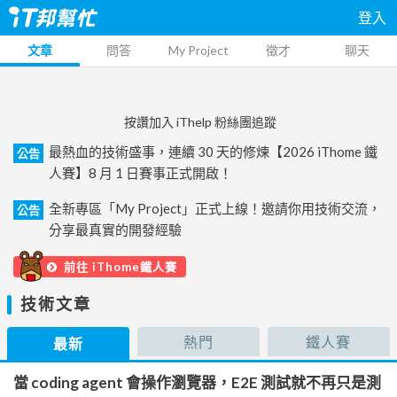
登入
文章
問答
My Project
徵才
聊天
按讚加入 iThelp 粉絲團追蹤
最熱血的技術盛事，連續 30 天的修煉【2026 iThome 鐵
公告
人賽】8 月 1 日賽事正式開啟！
全新專區「My Project」正式上線！邀請你用技術交流，
公告
分享最真實的開發經驗
前往 iThome鐵人賽
技術文章
熱門
鐵人賽
最新
當 coding agent 會操作瀏覽器，E2E 測試就不再只是測