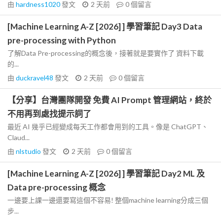
由
hardness1020
發文
2 天前
0
個留言
[Machine Learning A-Z [2026] ] 學習筆記 Day3 Data
pre-processing with Python
了解Data Pre-processing的概念後，接著就是要實作了 資料下載
的...
由
duckravel48
發文
2 天前
0
個留言
【分享】台灣團隊開發 免費 AI Prompt 管理網站，終於
不用再到處找提示詞了
最近 AI 幾乎已經變成每天工作都會用到的工具。像是 ChatGPT、
Claud...
由
nlstudio
發文
2 天前
0
個留言
[Machine Learning A-Z [2026] ] 學習筆記 Day2 ML 及
Data pre-processing 概念
一邊要上課一邊還要寫這個不容易! 整個machine learning分成三個
步...