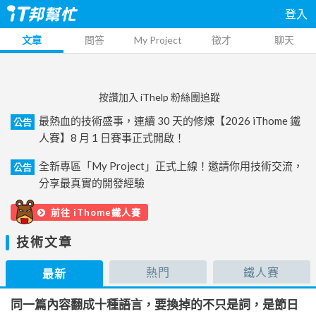
登入
文章
問答
My Project
徵才
聊天
按讚加入 iThelp 粉絲團追蹤
最熱血的技術盛事，連續 30 天的修煉【2026 iThome 鐵
公告
人賽】8 月 1 日賽事正式開啟！
全新專區「My Project」正式上線！邀請你用技術交流，
公告
分享最真實的開發經驗
前往 iThome鐵人賽
技術文章
熱門
鐵人賽
最新
同一篇內容翻成十種語言，要換掉的不只是詞，是節日