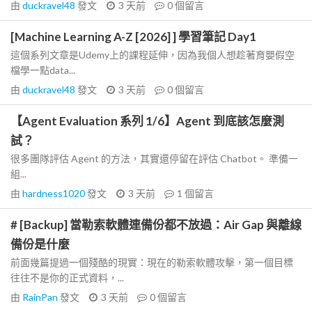
由
duckravel48
發文
3 天前
0
個留言
[Machine Learning A-Z [2026] ] 學習筆記 Day1
這個系列文章是Udemy上的課程延伸，因為我個人想趁著育嬰假空
檔學一點data...
由
duckravel48
發文
3 天前
0
個留言
【Agent Evaluation 系列 1/6】Agent 到底該怎麼測
試？
很多團隊評估 Agent 的方法，其實還停留在評估 Chatbot。 準備一
組...
由
hardness1020
發文
3 天前
1
個留言
# [Backup] 當勒索軟體連備份都不放過：Air Gap 與離線
備份是什麼
前面幾篇提過一個殘酷的現實：現在的勒索軟體攻擊，第一個目標
往往不是你的正式資料，...
由
RainPan
發文
3 天前
0
個留言