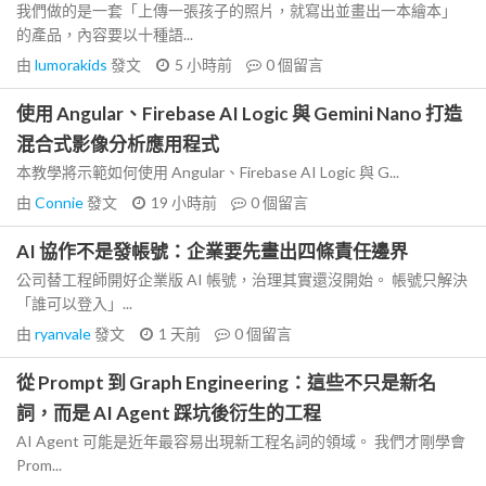
我們做的是一套「上傳一張孩子的照片，就寫出並畫出一本繪本」
的產品，內容要以十種語...
由
lumorakids
發文
5 小時前
0
個留言
使用 Angular、Firebase AI Logic 與 Gemini Nano 打造
混合式影像分析應用程式
本教學將示範如何使用 Angular、Firebase AI Logic 與 G...
由
Connie
發文
19 小時前
0
個留言
AI 協作不是發帳號：企業要先畫出四條責任邊界
公司替工程師開好企業版 AI 帳號，治理其實還沒開始。 帳號只解決
「誰可以登入」...
由
ryanvale
發文
1 天前
0
個留言
從 Prompt 到 Graph Engineering：這些不只是新名
詞，而是 AI Agent 踩坑後衍生的工程
AI Agent 可能是近年最容易出現新工程名詞的領域。 我們才剛學會
Prom...