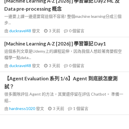
[Machine Learning A-Z [2026] ] 學習筆記 Day2 ML 及
Data pre-processing 概念
一邊要上課一邊還要寫這個不容易! 整個machine learning分成三個
步...
由
duckravel48
發文
3 天前
0
個留言
[Machine Learning A-Z [2026] ] 學習筆記 Day1
這個系列文章是Udemy上的課程延伸，因為我個人想趁著育嬰假空
檔學一點data...
由
duckravel48
發文
3 天前
0
個留言
【Agent Evaluation 系列 1/6】Agent 到底該怎麼測
試？
很多團隊評估 Agent 的方法，其實還停留在評估 Chatbot。 準備一
組...
由
hardness1020
發文
3 天前
1
個留言