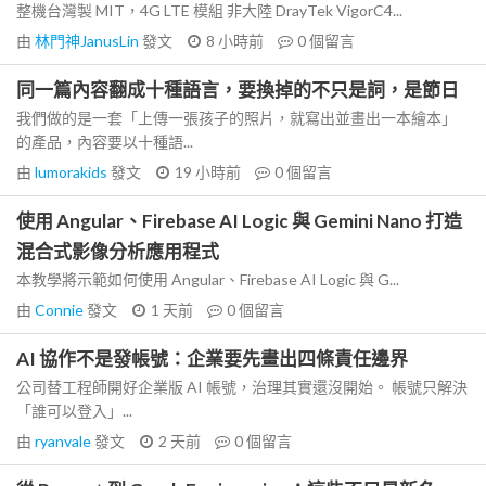
整機台灣製 MIT，4G LTE 模組 非大陸 DrayTek VigorC4...
由
林門神JanusLin
發文
8 小時前
0
個留言
同一篇內容翻成十種語言，要換掉的不只是詞，是節日
我們做的是一套「上傳一張孩子的照片，就寫出並畫出一本繪本」
的產品，內容要以十種語...
由
lumorakids
發文
19 小時前
0
個留言
使用 Angular、Firebase AI Logic 與 Gemini Nano 打造
混合式影像分析應用程式
本教學將示範如何使用 Angular、Firebase AI Logic 與 G...
由
Connie
發文
1 天前
0
個留言
AI 協作不是發帳號：企業要先畫出四條責任邊界
公司替工程師開好企業版 AI 帳號，治理其實還沒開始。 帳號只解決
「誰可以登入」...
由
ryanvale
發文
2 天前
0
個留言