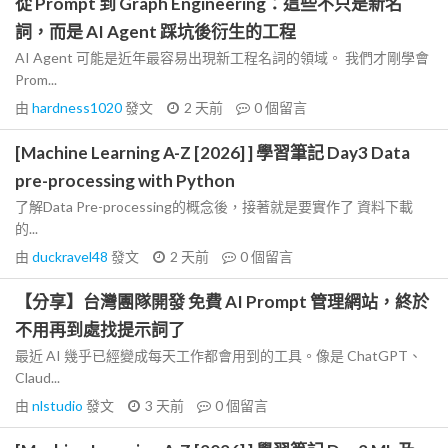
從 Prompt 到 Graph Engineering：這些不只是新名
詞，而是 AI Agent 踩坑後衍生的工程
AI Agent 可能是近年最容易出現新工程名詞的領域。 我們才剛學會
Prom...
由
hardness1020
發文
2 天前
0
個留言
[Machine Learning A-Z [2026] ] 學習筆記 Day3 Data
pre-processing with Python
了解Data Pre-processing的概念後，接著就是要實作了 資料下載
的...
由
duckravel48
發文
2 天前
0
個留言
【分享】台灣團隊開發 免費 AI Prompt 管理網站，終於
不用再到處找提示詞了
最近 AI 幾乎已經變成每天工作都會用到的工具。像是 ChatGPT、
Claud...
由
nlstudio
發文
3 天前
0
個留言