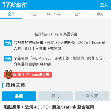
登入
文章
問答
My Project
徵才
聊天
按讚加入 iThelp 粉絲團追蹤
最熱血的技術盛事，連續 30 天的修煉【2026 iThome 鐵
公告
人賽】8 月 1 日賽事正式開啟！
全新專區「My Project」正式上線！邀請你用技術交流，
公告
分享最真實的開發經驗
前往 iThome鐵人賽
技術文章
熱門
鐵人賽
最新
船舶應用，近海 4G LTE，航運 Starlink 整合運用