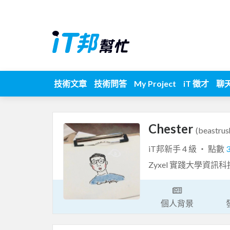
技術文章
技術問答
My Project
iT 徵才
聊
Chester
(beastrus
iT邦新手 4 級 ‧ 點數
Zyxel 實踐大學資訊
個人背景