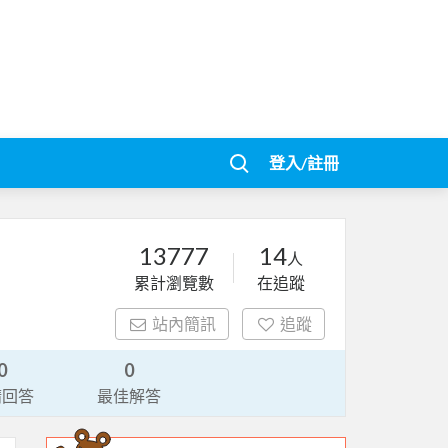
登入/註冊
13777
14
人
累計瀏覽數
在追蹤
站內簡訊
追蹤
0
0
請回答
最佳解答