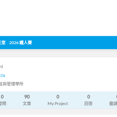
天室
2026 鐵人賽
h)
374
科技與管理學所
0
90
0
0
發問
文章
My Project
回答
邀