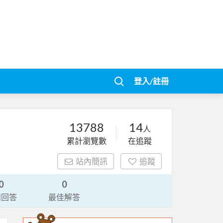
登入/註冊
13788
14
人
累計瀏覽數
在追蹤
站內簡訊
追蹤
0
0
請回答
最佳解答