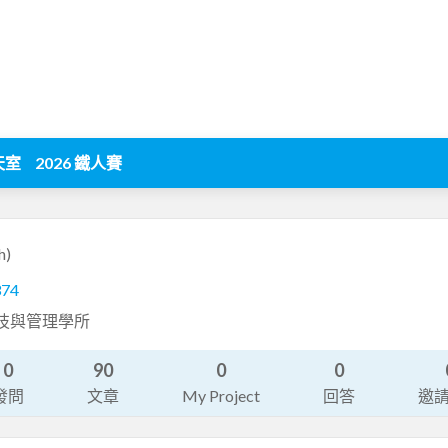
天室
2026 鐵人賽
h)
374
科技與管理學所
0
90
0
0
發問
文章
My Project
回答
邀