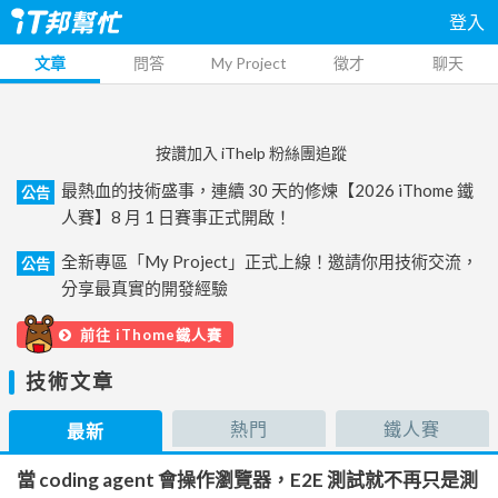
登入
文章
問答
My Project
徵才
聊天
按讚加入 iThelp 粉絲團追蹤
最熱血的技術盛事，連續 30 天的修煉【2026 iThome 鐵
公告
人賽】8 月 1 日賽事正式開啟！
全新專區「My Project」正式上線！邀請你用技術交流，
公告
分享最真實的開發經驗
前往 iThome鐵人賽
技術文章
熱門
鐵人賽
最新
當 coding agent 會操作瀏覽器，E2E 測試就不再只是測