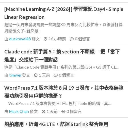
[Machine Learning A-Z [2026] ] 學習筆記 Day4 - Simple
Linear Regression
經過一個周末發現需要一些調整XD 周末反而比較忙碌，以後就打算
周間發文了~雖然是...
由
duckravel48
發文
16 小時前
0
個留言
Claude code 新手篇 5：換 section 不斷線 — 把「當下
進度」交接給下一個對話
這是「Claude Code 實戰手冊」系列的第五篇(G5)。G3 講了 CL...
由
timwei
發文
1 天前
0
個留言
WordPress 7.1 版本將於 8 月 19 日發布，其中表格無障
礙功能引發用戶群的擔憂？
WordPress 7.1 版本會變更 HTML 裡的 Table 的結構，其...
由
Mack Chan
發文
1 天前
0
個留言
船舶應用，近海 4G LTE，航運 Starlink 整合運用