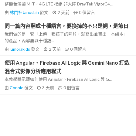
整機台灣製 MIT，4G LTE 模組 非大陸 DrayTek VigorC4...
由
林門神JanusLin
發文
2 天前
0
個留言
同一篇內容翻成十種語言，要換掉的不只是詞，是節日
我們做的是一套「上傳一張孩子的照片，就寫出並畫出一本繪本」
的產品，內容要以十種語...
由
lumorakids
發文
2 天前
0
個留言
使用 Angular、Firebase AI Logic 與 Gemini Nano 打造
混合式影像分析應用程式
本教學將示範如何使用 Angular、Firebase AI Logic 與 G...
由
Connie
發文
3 天前
0
個留言