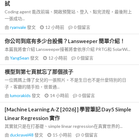
試
Coding agent 能改前端、開啟預覽站、登入、點完流程，最後附上
一張成功...
由
ryanvale
發文
12 小時前
0
個留言
你公司到底有多少台設備？Lansweeper 簡單介紹！
本篇我將會介紹 Lansweeper接著將會依序介紹 PRTG和 SolarWi...
由
YangSean
發文
12 小時前
0
個留言
模型到第七頁就忘了那個孩子
一位媽媽上傳了女兒的一張照片。不是生日也不是什麼特別的日
子，客廳的隨手拍，很普通...
由
lumorakids
發文
14 小時前
0
個留言
[Machine Learning A-Z [2026] ] 學習筆記 Day5 Simple
Linear Regression 實作
其實就只是在打基礎、simple linear regression在真實世界的...
由
duckravel48
發文
15 小時前
0
個留言