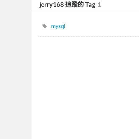
jerry168 追蹤的 Tag
1
mysql