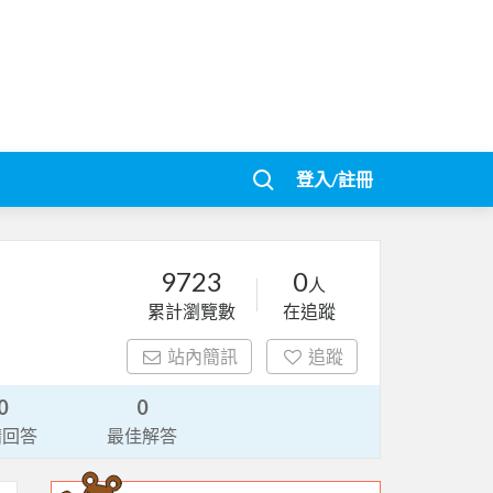
登入/註冊
9723
0
人
累計瀏覽數
在追蹤
站內簡訊
追蹤
0
0
請回答
最佳解答