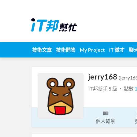
技術文章
技術問答
My Project
iT 徵才
聊
jerry168
(jerry16
iT邦新手 5 級 ‧ 點數
個人背景