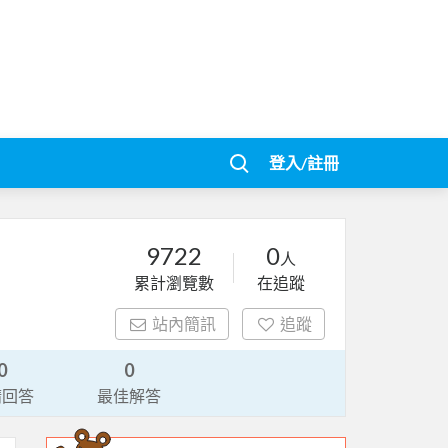
登入/註冊
9722
0
人
累計瀏覽數
在追蹤
站內簡訊
追蹤
0
0
請回答
最佳解答