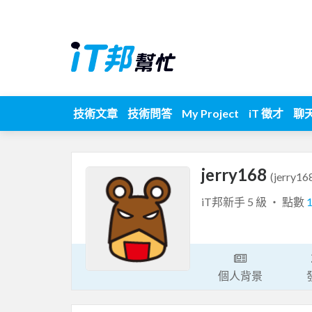
技術文章
技術問答
My Project
iT 徵才
聊
jerry168
(jerry16
iT邦新手 5 級 ‧ 點數
個人背景