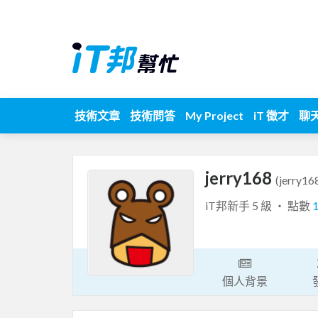
技術文章
技術問答
My Project
iT 徵才
聊
jerry168
(jerry16
iT邦新手 5 級 ‧ 點數
個人背景