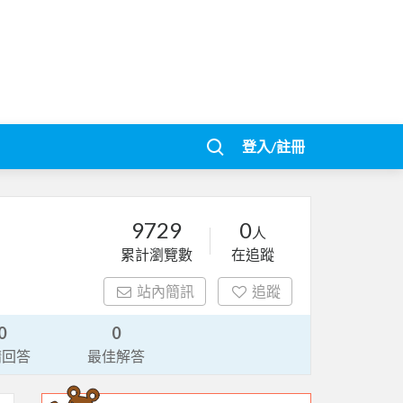
登入/註冊
9729
0
人
累計瀏覽數
在追蹤
站內簡訊
追蹤
0
0
請回答
最佳解答