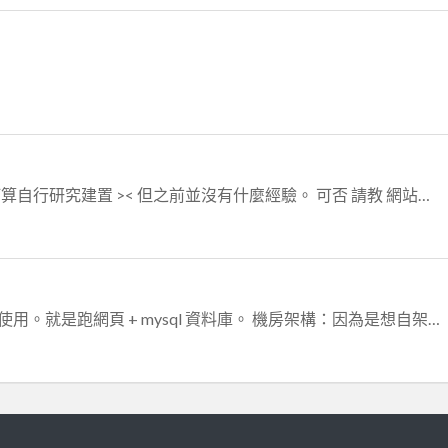
流量預計 目前也還不清楚，防火牆 本來我是打算自行研究建置 >< 但之前並沒有什麼經驗。 可否 請教 網站因還有資料庫，租用主機來用的話，不...
用途：架設網站伺服器，24小時不關機，對外使用。就是跑網頁 + mysql 資料庫。 機房架構：因為是想自架，所以機房 就是一個空間 + 預計自行購買的ser...