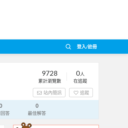
登入/註冊
9728
0
人
累計瀏覽數
在追蹤
站內簡訊
追蹤
0
0
請回答
最佳解答