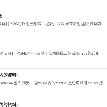
慢
我開新檔，練習畫 筆型工具而已~~ 我記億體 還有剩下2G可以用 然後是「迷版」沒錯 原來使用 迷版 會有問題...... 然後 我另外使用 以前p...
SESSION_COOKIE_SECURE = True CSRF_COOKIE_HTTPONLY = True 請問如果將此二個 設為True的話 那在本...
e內的資料)
我剛 執行 有dump下來schema了 那如果 要將此schema 匯入 到另一個mysql 內的testDB 是否可以用 source指令呢？ex: so...
e內的資料)