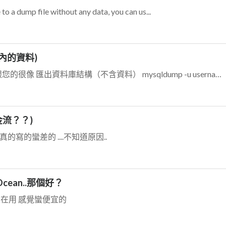
ump file without any data, you can us...
e內的資料)
非常謝謝您 給我線索，我剛搜尋到 這個指令 跟您的很像 匯出資料庫結構（不含資料） mysqldump -u username -p -d db...
流？？)
的寫的蠻差的 ....不知道原因..
cean..那個好？
少人在用 感覺蠻便宜的