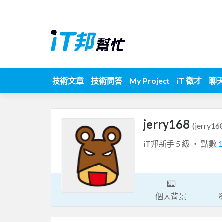
技術文章
技術問答
My Project
iT 徵才
聊
jerry168
(jerry16
iT邦新手 5 級 ‧ 點數
個人背景