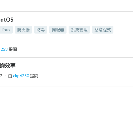
entOS
linux
防火牆
防毒
伺服器
系統管理
惡意程式
2253
提問
查詢效率
7
‧ 由
ckp6250
提問