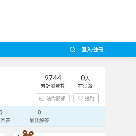
登入/註冊
9744
0
人
累計瀏覽數
在追蹤
站內簡訊
追蹤
0
0
請回答
最佳解答