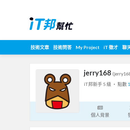
技術文章
技術問答
My Project
iT 徵才
聊
jerry168
(jerry16
iT邦新手 5 級 ‧ 點數
個人背景