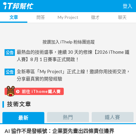
登入
文章
問答
My Project
徵才
聊天
按讚加入 iThelp 粉絲團追蹤
最熱血的技術盛事，連續 30 天的修煉【2026 iThome 鐵
公告
人賽】8 月 1 日賽事正式開啟！
全新專區「My Project」正式上線！邀請你用技術交流，
公告
分享最真實的開發經驗
前往 iThome鐵人賽
技術文章
熱門
鐵人賽
最新
AI 協作不是發帳號：企業要先畫出四條責任邊界