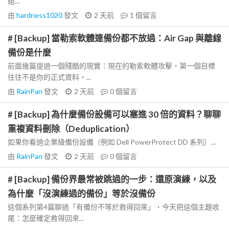
組...
由
hardness1020
發文
2 天前
1
個留言
# [Backup] 當勒索軟體連備份都不放過：Air Gap 與離線
備份是什麼
前面幾篇提過一個殘酷的現實：現在的勒索軟體攻擊，第一個目標
往往不是你的正式資料，...
由
RainPan
發文
2 天前
0
個留言
# [Backup] 為什麼備份設備可以塞進 30 倍的資料？聊聊
重複資料刪除（Deduplication）
如果你看過企業級備份設備（例如 Dell PowerProtect DD 系列）...
由
RainPan
發文
2 天前
0
個留言
# [Backup] 備份界最常被跳過的一步：還原演練，以及
為什麼「沒演練過的備份」等於沒備份
這個系列第4篇聊過「有備份不等於救得回來」，今天把這個主題收
尾：怎麼確定救得回來...