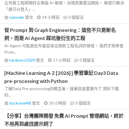
公司替工程師開好企業版 AI 帳號，治理其實還沒開始。 帳號只解決
「誰可以登入」...
由
ryanvale
發文
14 小時前
0
個留言
從 Prompt 到 Graph Engineering：這些不只是新名
詞，而是 AI Agent 踩坑後衍生的工程
AI Agent 可能是近年最容易出現新工程名詞的領域。 我們才剛學會
Prom...
由
hardness1020
發文
17 小時前
0
個留言
[Machine Learning A-Z [2026] ] 學習筆記 Day3 Data
pre-processing with Python
了解Data Pre-processing的概念後，接著就是要實作了 資料下載
的...
由
duckravel48
發文
20 小時前
0
個留言
【分享】台灣團隊開發 免費 AI Prompt 管理網站，終於
不用再到處找提示詞了