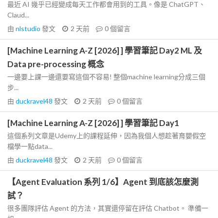
最近 AI 幾乎已經變成每天工作都會用到的工具。像是 ChatGPT、
Claud...
由
nlstudio
發文
2 天前
0
個留言
[Machine Learning A-Z [2026] ] 學習筆記 Day2 ML 及
Data pre-processing 概念
一邊要上課一邊還要寫這個不容易! 整個machine learning分成三個
步...
由
duckravel48
發文
2 天前
0
個留言
[Machine Learning A-Z [2026] ] 學習筆記 Day1
這個系列文章是Udemy上的課程延伸，因為我個人想趁著育嬰假空
檔學一點data...
由
duckravel48
發文
2 天前
0
個留言
【Agent Evaluation 系列 1/6】Agent 到底該怎麼測
試？
很多團隊評估 Agent 的方法，其實還停留在評估 Chatbot。 準備一