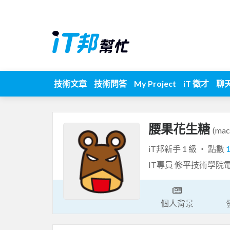
技術文章
技術問答
My Project
iT 徵才
聊
腰果花生糖
(mac
iT邦新手 1 級 ‧ 點數
IT專員 修平技術學院
個人背景