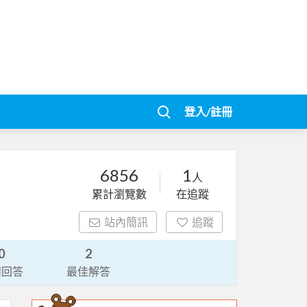
登入/註冊
6856
1
人
累計瀏覽數
在追蹤
站內簡訊
追蹤
0
2
請回答
最佳解答