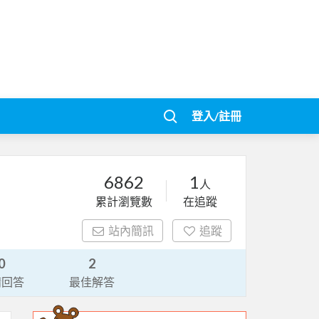
登入/註冊
6862
1
人
累計瀏覽數
在追蹤
站內簡訊
追蹤
0
2
請回答
最佳解答