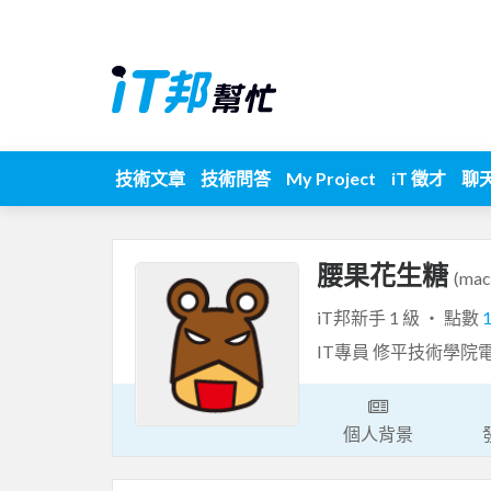
技術文章
技術問答
My Project
iT 徵才
聊
腰果花生糖
(mac
iT邦新手 1 級 ‧ 點數
IT專員 修平技術學院
個人背景